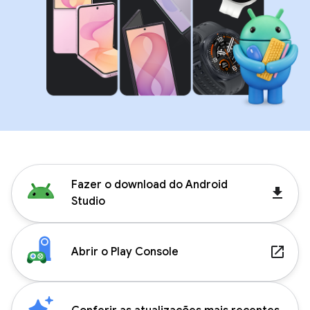
Fazer o download do Android
get_app
Studio
launch
Abrir o Play Console