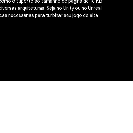
 como o suporte ao tamanho de página de 16 KB
ersas arquiteturas. Seja no Unity ou no Unreal,
cas necessárias para turbinar seu jogo de alta