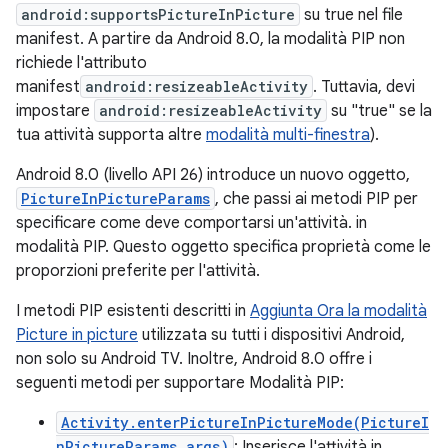
android:supportsPictureInPicture
su true nel file
manifest. A partire da Android 8.0, la modalità PIP non
richiede l'attributo
manifest
android:resizeableActivity
. Tuttavia, devi
impostare
android:resizeableActivity
su "true" se la
tua attività supporta altre
modalità multi-finestra
).
Android 8.0 (livello API 26) introduce un nuovo oggetto,
PictureInPictureParams
, che passi ai metodi PIP per
specificare come deve comportarsi un'attività. in
modalità PIP. Questo oggetto specifica proprietà come le
proporzioni preferite per l'attività.
I metodi PIP esistenti descritti in
Aggiunta Ora la modalità
Picture in picture
utilizzata su tutti i dispositivi Android,
non solo su Android TV. Inoltre, Android 8.0 offre i
seguenti metodi per supportare Modalità PIP:
Activity.enterPictureInPictureMode(PictureI
nPictureParams args)
: Inserisce l'attività in