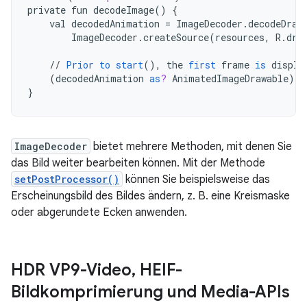
private
fun
decodeImage
()
{
val
decodedAnimation
=
ImageDecoder
.
decodeDraw
ImageDecoder
.
createSource
(
resources
,
R
.
dra
//
Prior
to
start
(),
the
first
frame
is
displa
(
decodedAnimation
as
?
AnimatedImageDrawable
)
?
.
}
ImageDecoder
bietet mehrere Methoden, mit denen Sie
das Bild weiter bearbeiten können. Mit der Methode
setPostProcessor()
können Sie beispielsweise das
Erscheinungsbild des Bildes ändern, z. B. eine Kreismaske
oder abgerundete Ecken anwenden.
HDR VP9-Video
,
HEIF-
Bildkomprimierung und Media-APIs