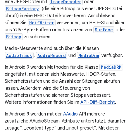
eine JPEG-Datei mit
ImageDecoder
oder
BitmapFactory
(die eine Bitmap aus einer JPEG-Datei
abruft) in eine HEIC-Datei konvertieren. Anschließend
können Sie
HeifWriter
verwenden, um HEIF-Standbilder
aus YUV-Byte-Puffern oder Instanzen von
Surface
oder
Bitmap
zu schreiben.
Media-Messwerte sind auch über die Klassen
AudioTrack
,
AudioRecord
und
MediaDrm
verfügbar.
In Android 9 werden Methoden für die Klasse
MediaDRM
eingeführt, mit denen sich Messwerte, HDCP-Stufen,
Sicherheitsstufen und die Anzahl der Sitzungen abrufen
lassen. Außerdem wird die Steuerung von
Sicherheitsstufen und sicheren Stopps verbessert.
Weitere Informationen finden Sie im
API-Diff-Bericht
.
In Android 9 werden mit der
AAudio
API mehrere
zusätzliche AAudioStream-Attribute unterstützt, darunter
„usage“, „content type“ und „input preset“. Mit diesen