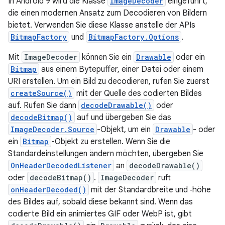
In Android 9 wird die Klasse
ImageDecoder
eingeführt,
die einen modernen Ansatz zum Decodieren von Bildern
bietet. Verwenden Sie diese Klasse anstelle der APIs
BitmapFactory
und
BitmapFactory.Options
.
Mit
ImageDecoder
können Sie ein
Drawable
oder ein
Bitmap
aus einem Bytepuffer, einer Datei oder einem
URI erstellen. Um ein Bild zu decodieren, rufen Sie zuerst
createSource()
mit der Quelle des codierten Bildes
auf. Rufen Sie dann
decodeDrawable()
oder
decodeBitmap()
auf und übergeben Sie das
ImageDecoder.Source
-Objekt, um ein
Drawable
- oder
ein
Bitmap
-Objekt zu erstellen. Wenn Sie die
Standardeinstellungen ändern möchten, übergeben Sie
OnHeaderDecodedListener
an
decodeDrawable()
oder
decodeBitmap()
.
ImageDecoder
ruft
onHeaderDecoded()
mit der Standardbreite und ‑höhe
des Bildes auf, sobald diese bekannt sind. Wenn das
codierte Bild ein animiertes GIF oder WebP ist, gibt