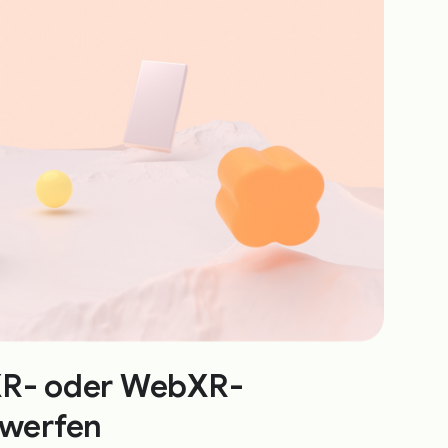
XR- oder WebXR-
twerfen