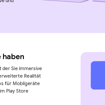
ive und
e haben
it der Sie immersive
erweiterte Realität
s für Mobilgeräte
im Play Store