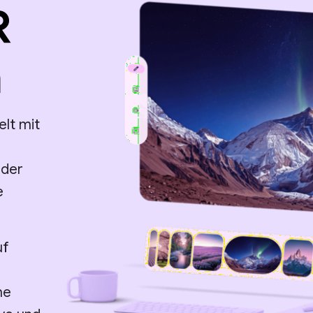
R
n
elt mit
 der
e
uf
,
he