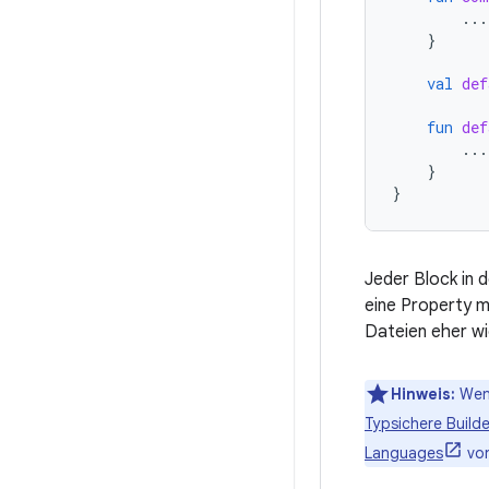
...
}
val
def
fun
def
...
}
}
Jeder Block in 
eine Property m
Dateien eher wi
Hinweis:
Wenn
Typsichere Builde
Languages
von