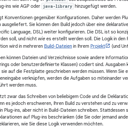
ug-ins wie AGP oder
java-library
hinzugefügt werden.
t Konventionen gegenüber Konfigurationen. Daher werden Plug
ausgeliefert. Sie können den Build jedoch über eine deklarativ
fic Language, DSL) weiter konfigurieren. Die DSL ist so konzi
den soll, und nicht
wie
es erstellt werden soll. Die Logik in den
tion wird in mehreren
Build-Dateien
in Ihrem
Projekt
(und Unt
n können Dateien und Verzeichnisse sowie andere Information
rings oder benutzerdefinierte Klassen) codiert sind. Ausgaben 
a sie auf die Festplatte geschrieben werden müssen. Wenn Sie 
neingabe verknüpfen, werden die Aufgaben so miteinander verk
ührt werden muss.
tzt zwar das Schreiben von beliebigem Code und die Deklaratio
ann es jedoch erschweren, Ihren Build zu verstehen und zu verwa
n Plug-ins, aber nicht in Build-Dateien schreiben. Stattdessen s
larationen auf Plug-ins beschränken (die Sie oder jemand andere
eklarieren, wie Sie diese Logik verwenden möchten.