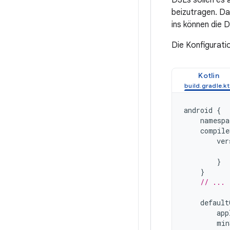
DSLs sollen es 
beizutragen. Daz
ins können die D
Die Konfigurati
Kotlin
android
{
namespa
compile
ver
}
}
// ...
default
app
min