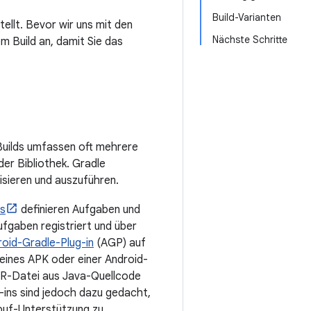
Build-Varianten
ellt. Bevor wir uns mit den
Nächste Schritte
m Build an, damit Sie das
Builds umfassen oft mehrere
er Bibliothek. Gradle
sieren und auszuführen.
ns
definieren Aufgaben und
ufgaben registriert und über
oid-Gradle-Plug-in
(AGP) auf
 eines APK oder einer Android-
AR-Datei aus Java-Quellcode
g-ins sind jedoch dazu gedacht,
obuf-Unterstützung zu