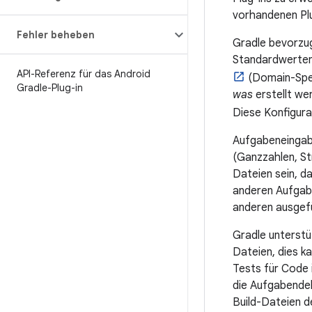
vorhandenen Pl
Fehler beheben
Gradle bevorzug
Standardwerten 
API-Referenz für das Android
(Domain-Speci
Gradle-Plug-in
was
erstellt wer
Diese Konfigura
Aufgabeneingabe
(Ganzzahlen, St
Dateien sein, d
anderen Aufgabe
anderen ausgef
Gradle unterstü
Dateien, dies k
Tests für Code i
die Aufgabendek
Build-Dateien d