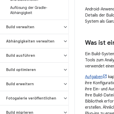
Auflösung der Gradle-
Android-Anwend
Abhängigkeit
Details der Bui
System als Gan
Build verwalten
Abhängigkeiten verwalten
Was ist ei
Ein Build-Syste
Build ausführen
Tools zum Analy
verwendet einen
Build optimieren
Aufgaben
kap
ihre Konfigurati
Build erweitern
ihre Ein- und A
Ihre Build-Date
Fotogalerie veröffentlichen
Bibliothek erfor
erstellen. Ähnli
Build migrieren
Plug-ins zu erw