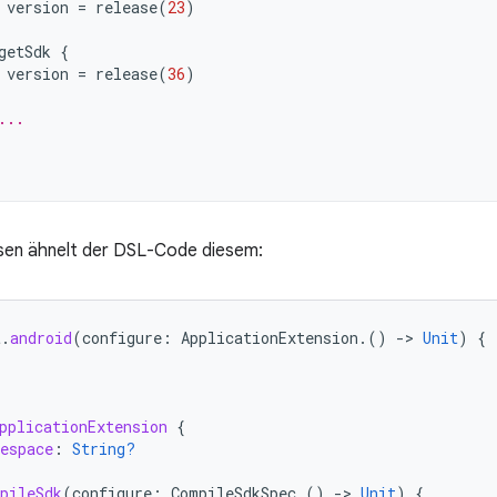
version
=
release
(
23
)
getSdk
{
version
=
release
(
36
)
...
ssen ähnelt der DSL-Code diesem:
t
.
android
(
configure
:
ApplicationExtension
.()
-
>
Unit
)
{
pplicationExtension
{
espace
:
String?
pileSdk
(
configure
:
CompileSdkSpec
.()
-
>
Unit
)
{