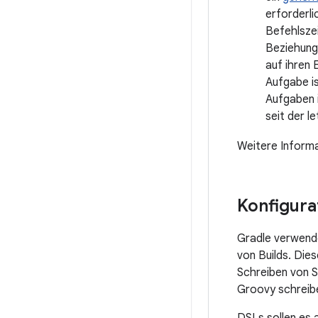
erforderli
Befehlszei
Beziehung 
auf ihren 
Aufgabe i
Aufgaben i
seit der l
Weitere Informa
Konfigura
Gradle verwend
von Builds. Die
Schreiben von S
Groovy schreibe