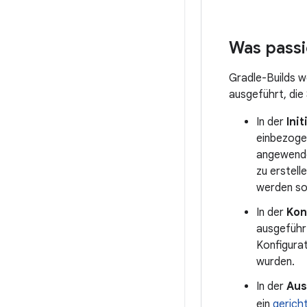
Was passi
Gradle-Builds w
ausgeführt, die 
In der
Ini
einbezogen
angewendet
zu erstell
werden sol
In der
Kon
ausgeführt
Konfigurat
wurden.
In der
Aus
ein
gerich