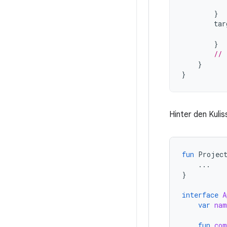
}
tar
}
// 
}
}
Hinter den Kuli
fun
Projec
...
}
interface
A
var
nam
fun
com