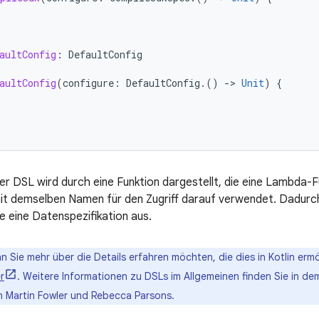
aultConfig
:
DefaultConfig
aultConfig
(
configure
:
DefaultConfig
.()
-
>
Unit
)
{
der DSL wird durch eine Funktion dargestellt, die eine Lambda-F
it demselben Namen für den Zugriff darauf verwendet. Dadurch 
e eine Datenspezifikation aus.
 Sie mehr über die Details erfahren möchten, die dies in Kotlin ermög
r
. Weitere Informationen zu DSLs im Allgemeinen finden Sie in d
 Martin Fowler und Rebecca Parsons.