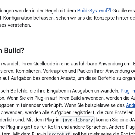
ungen werden in der Regel mit dem
Build-System
Gradle erst
ld-Konfiguration befassen, sehen wir uns die Konzepte hinter de
zes verstehen.
n Build?
m wandelt Ihren Quellcode in eine ausführbare Anwendung um. 
sieren, Kompilieren, Verknüpfen und Packen Ihrer Anwendung od
 auf Aufgaben basierenden Ansatz, um diese Befehle zu organi
seln Befehle, die ihre Eingaben in Ausgaben umwandeln.
Plug-i
on. Wenn Sie ein Plug-in auf Ihren Build anwenden, werden die A
usgaben miteinander verknüpft. Wenn Sie beispielsweise das
Andr
i anwenden, werden alle Aufgaben registriert, die zum Erstellen
derlich sind. Mit dem Plug-in
java-library
können Sie eine J
che Plug-ins gibt es für Kotlin und andere Sprachen. Andere Plu
eitern. Mit dem Plug-in
protobuf
soll beispielsweise die Prot