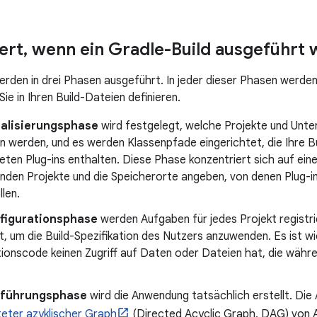
ert
,
wenn ein Gradle-Build ausgeführt 
erden in drei Phasen ausgeführt. In jeder dieser Phasen werd
Sie in Ihren Build-Dateien definieren.
tialisierungsphase
wird festgelegt, welche Projekte und Unter
 werden, und es werden Klassenpfade eingerichtet, die Ihre B
en Plug-ins enthalten. Diese Phase konzentriert sich auf eine E
enden Projekte und die Speicherorte angeben, von denen Plug-i
len.
figurationsphase
werden Aufgaben für jedes Projekt registrie
, um die Build-Spezifikation des Nutzers anzuwenden. Es ist wi
ionscode keinen Zugriff auf Daten oder Dateien hat, die währe
führungsphase
wird die Anwendung tatsächlich erstellt. Die
teter azyklischer Graph
(Directed Acyclic Graph, DAG) von A