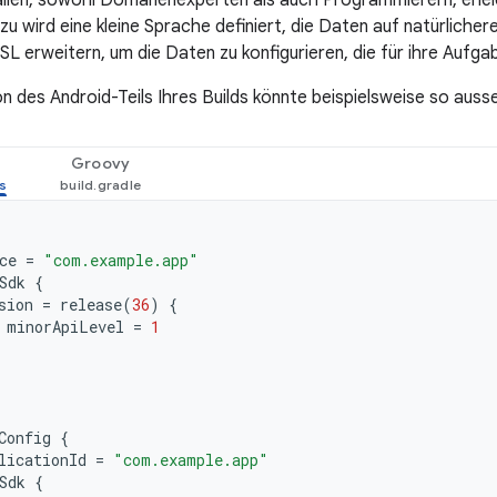
allen, sowohl Domänenexperten als auch Programmierern, erlei
u wird eine kleine Sprache definiert, die Daten auf natürlicher
SL erweitern, um die Daten zu konfigurieren, die für ihre Aufgab
on des Android-Teils Ihres Builds könnte beispielsweise so auss
Groovy
ce
=
"com.example.app"
Sdk
{
sion
=
release
(
36
)
{
minorApiLevel
=
1
Config
{
licationId
=
"com.example.app"
Sdk
{