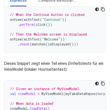
Espresso
Compose-Benutzeroberfläche
// When the Continue button is clicked
onView
(
withText
(
"Continue"
))
.
perform
(
click
())
// Then the Welcome screen is displayed
onView
(
withText
(
"Welcome"
))
.
check
(
matches
(
isDisplayed
()))
Dieses Snippet zeigt einen Teil eines
Einheitstests
für ein
ViewModel (lokaler Hostseitentest):
// Given an instance of MyViewModel
val
viewModel
=
MyViewModel
(
myFakeDataRepository
)
// When data is loaded
viewModel
.
loadData
()