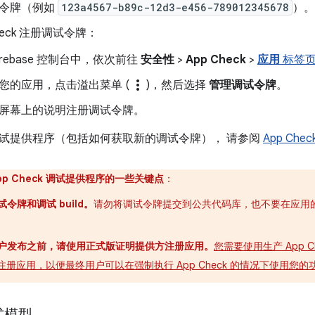
令牌（例如
123a4567-b89c-12d3-e456-789012345678
）。
Check 注册调试令牌：
Firebase 控制台中，依次前往
安全性
>
App Check
>
应用
标签
more_vert
您的应用，点击溢出菜单 (
)，然后选择
管理调试令牌
。
屏幕上的说明注册调试令牌。
试提供程序（包括如何获取新的调试令牌）， 请参阅
App Che
pp Check 调试提供程序的一些关键点
：
令牌和调试 build。
请勿将调试令牌提交到公共代码库，也不要在应用的生
户发布之前，请使用正式版证明提供方注册应用。
您需要使用生产 App C
ity）注册应用，以便最终用户可以在强制执行 App Check 的情况下使用您的
式模型