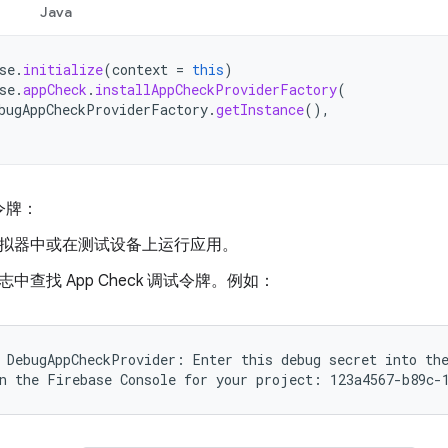
Java
se
.
initialize
(
context
=
this
)
se
.
appCheck
.
installAppCheckProviderFactory
(
bugAppCheckProviderFactory
.
getInstance
(),
令牌：
拟器中或在测试设备上运行应用。
志中查找 App Check 调试令牌。例如：
 DebugAppCheckProvider: Enter this debug secret into the