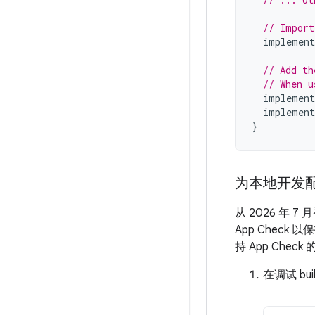
// Import
implement
// Add th
// When u
implement
implement
}
为本地开发配置
从 2026 年 7
App Check
持 App Chec
在调试 bu