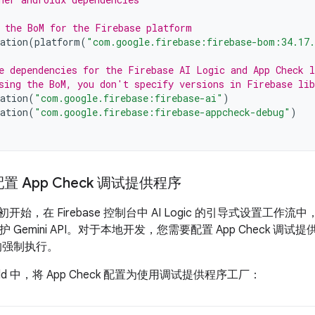
 the BoM for the Firebase platform
ation
(
platform
(
"com.google.firebase:firebase-bom:34.17
e dependencies for the Firebase AI Logic and App Check l
sing the BoM, you don't specify versions in Firebase lib
ation
(
"com.google.firebase:firebase-ai"
)
ation
(
"com.google.firebase:firebase-appcheck-debug"
)
 App Check 调试提供程序
 月初开始，在 Firebase 控制台中 AI Logic 的引导式设置工作流
 以保护 Gemini API。对于本地开发，您需要配置 App Check
k 的强制执行。
ild 中，将 App Check 配置为使用调试提供程序工厂：