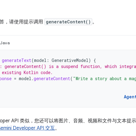
答，请使用提示调用
generateContent()
。
Java
generateText
(
model
:
GenerativeModel
)
{
: generateContent() is a suspend function, which integr
 existing Kotlin code.
ponse
=
model
.
generateContent
(
"Write a story about a ma
Agen
 Developer API 类似，您还可以将图片、音频、视频和文件与
ini Developer API 交互
。