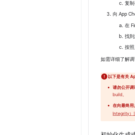
复制
向 App 
在 
找到
按照
如需详细了解调
以下是有关 A
请勿公开调试
build。
在向最终用
Integr
初始化生成