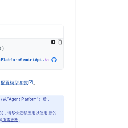
))
tPlatformGeminiApi
.
kt
何
配置模型参数
。
m”（或“Agent Platform”）后，
)，请尽快迁移应用以使用 新的
)
解
所需更改
。