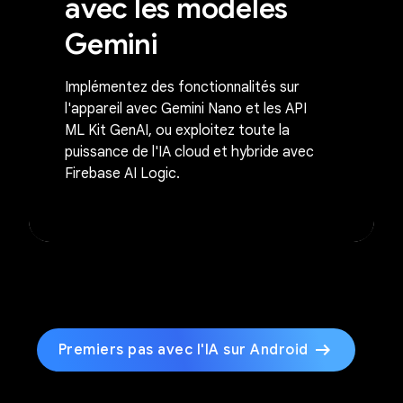
avec les modèles
Gemini
Implémentez des fonctionnalités sur
l'appareil avec Gemini Nano et les API
ML Kit GenAI, ou exploitez toute la
puissance de l'IA cloud et hybride avec
Firebase AI Logic.
arrow_right_alt
Premiers pas avec l'IA sur Android