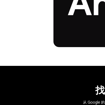
找
从 Googl