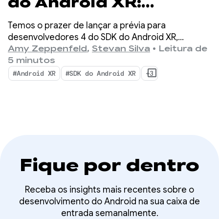
do Android XR:
apresentação da
Temos o prazer de lançar a prévia para
prévia para
desenvolvedores 4 do SDK do Android XR,
continuando nosso foco na unificação do
Amy Zeppenfeld
,
Stevan Silva
•
Leitura de
desenvolvedores 4
desenvolvimento entre dispositivos para
5 minutos
headsets, óculos XR com fio e óculos inteligentes.
#Android XR
#SDK do Android XR
+3
Fique por dentro
Receba os insights mais recentes sobre o
desenvolvimento do Android na sua caixa de
entrada semanalmente.