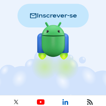
mail
Inscrever-se