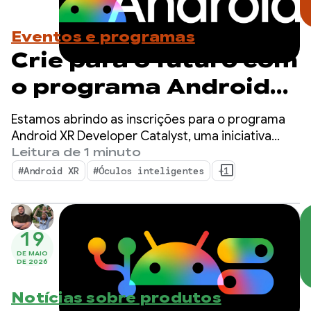
Eventos e programas
Crie para o futuro com
o programa Android
XR Developer
Estamos abrindo as inscrições para o programa
Catalyst. Inscreva-se
Android XR Developer Catalyst, uma iniciativa
dedicada a acelerar o desenvolvimento de apps
Leitura de 1 minuto
agora.
Android XR prontos para serem lançados no
#Android XR
#Óculos inteligentes
+1
próximo ano.
19
DE MAIO
DE 2026
Notícias sobre produtos