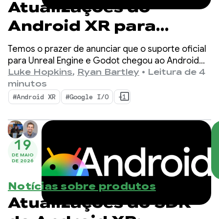
Atualizações do
Android XR para
Unity, Unreal e Godot
Temos o prazer de anunciar que o suporte oficial
para Unreal Engine e Godot chegou ao Android
XR. Também estamos lançando novas
Luke Hopkins
,
Ryan Bartley
•
Leitura de 4
ferramentas projetadas para aumentar sua
minutos
produtividade e ativar novos recursos de XR: o
#Android XR
#Google I/O
+1
Android XR Engine Hub e o Android XR Interaction
Framework.
19
DE MAIO
DE 2026
Notícias sobre produtos
Atualizações do SDK