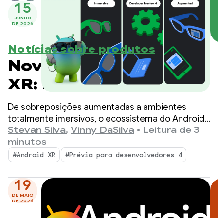
15
JUNHO
DE 2026
Notícias sobre produtos
Novidades do Android
XR: ferramentas,
suporte a mecanismos
De sobreposições aumentadas a ambientes
e atualizações do
totalmente imersivos, o ecossistema do Android
XR está se expandindo rapidamente, e o Samsung
Stevan Silva
,
Vinny DaSilva
•
Leitura de 3
ecossistema
Galaxy XR já está disponível.
minutos
#Android XR
#Prévia para desenvolvedores 4
19
DE MAIO
DE 2026