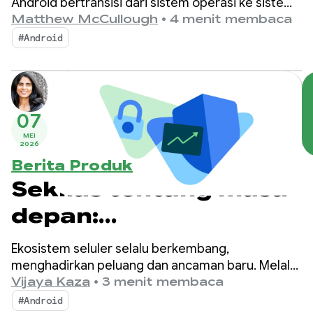
Android bertransisi dari sistem operasi ke sistem
kecerdasan, sehingga menciptakan lebih banyak
Matthew McCullough
•
4 menit membaca
peluang untuk interaksi dengan aplikasi Anda.
#Android
07
MEI
2026
Berita Produk
Sekilas tentang masa
depan:
Mempermudah dan
Ekosistem seluler selalu berkembang,
mempercepat
menghadirkan peluang dan ancaman baru. Melalui
perubahan ini, Android dan Google Play tetap
Vijaya Kaza
•
3 menit membaca
publikasi aplikasi
berkomitmen untuk memastikan miliaran
#Android