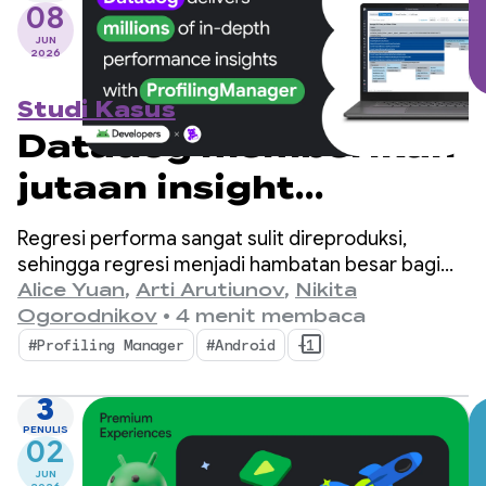
08
JUN
2026
Studi Kasus
Datadog memberikan
jutaan insight
performa mendalam
Regresi performa sangat sulit direproduksi,
dengan
sehingga regresi menjadi hambatan besar bagi
developer seluler.
Alice Yuan
,
Arti Arutiunov
,
Nikita
ProfilingManager
Ogorodnikov
•
4 menit membaca
#Profiling Manager
#Android
+1
3
PENULIS
02
JUN