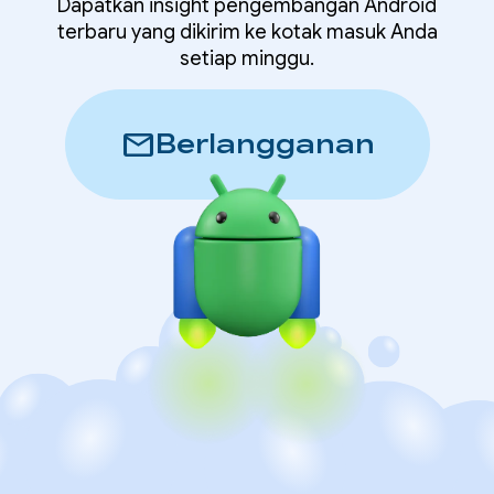
Dapatkan insight pengembangan Android
terbaru yang dikirim ke kotak masuk Anda
setiap minggu.
mail
Berlangganan