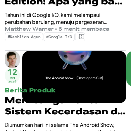
Edition: Apa yang baru
di alat Developer
Tahun ini di Google I/O, kami melampaui
Android
perubahan berulang, menuju pergeseran
mendasar dalam cara aplikasi dibuat. Alat terbaru
Matthew Warner
•
8 menit membaca
kami dibuat untuk era agentic dengan fitur yang
#Keahlian Agen
#Google I/O
+2
meningkatkan produktivitas Anda sebagai
developer Android DAN mengoptimalkan agen AI
yang Anda deploy dalam codebase.
12
MEI
2026
Berita Produk
Membangun untuk
Sistem Kecerdasan di
Android
Diumumkan hari ini selama The Android Show,