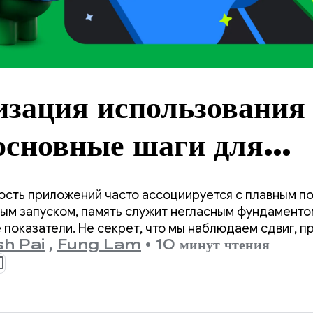
зация использования
основные шаги для
d 17
ость приложений часто ассоциируется с плавным п
ым запуском, память служит негласным фундаменто
 показатели. Не секрет, что мы наблюдаем сдвиг, 
sh Pai
,
Fung Lam
•
10 минут чтения
ановится важнее, чем когда-либо.