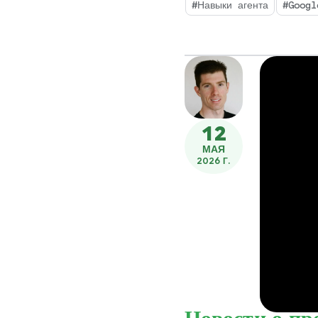
развертываемых в ва
#Навыки агента
#Googl
12
МАЯ
2026 Г.