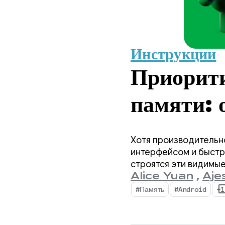
Инструкции
Приорити
памяти: 
Androi
Хотя производительн
интерфейсом и быстр
строятся эти видимые
Alice Yuan
,
Aje
памяти устройства ст
#Память
#Android
+1