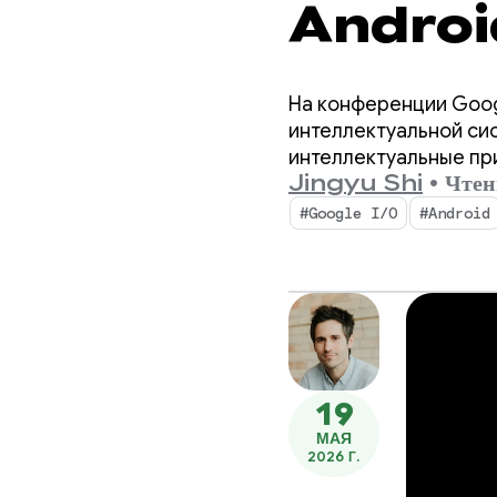
Android
интеллек
На конференции Goog
итогам 
интеллектуальной си
интеллектуальные пр
Jingyu Shi
•
Чтен
искусственного интел
#Google I/O
#Android
19
МАЯ
2026 Г.