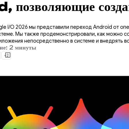
, позволяющие созда
туальные приложения
le I/O 2026 мы представили переход Android от оп
Google I/O '26.
стеме. Мы также продемонстрировали, как можно с
иложения непосредственно в системе и внедрять 
ие: 2 минуты
лекта Google в ваши приложения.
+2