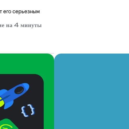
т его серьезным
ю
ие на 4 минуты