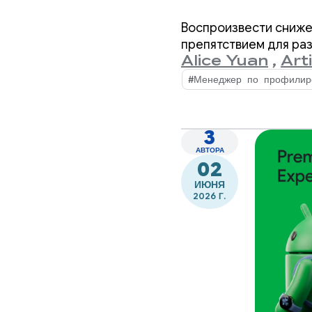
аналитич
Воспроизвести сниже
производ
препятствием для ра
Alice Yuan
,
Art
Profil
#Менеджер по профилир
3
АВТОРА
02
ИЮНЯ
2026 Г.