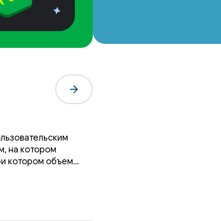
arrow_forward
ользовательским
м, на котором
при котором объем