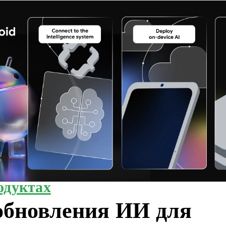
одуктах
обновления ИИ для