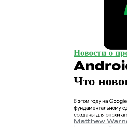
Новости о пр
Android
Что ново
разрабо
В этом году на Googl
фундаментальному сд
созданы для эпохи а
Matthew Warn
для вас как разработ