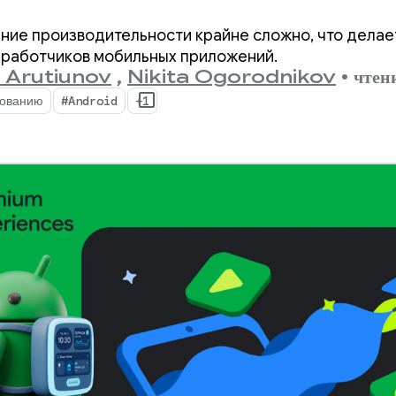
еских данных о
ние производительности крайне сложно, что делае
ительности с помощь
зработчиков мобильных приложений.
i Arutiunov
,
Nikita Ogorodnikov
•
чтен
ingManager.
ованию
#Android
+1