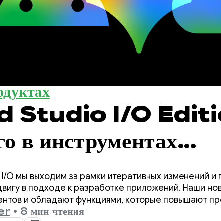
одуктах
 Studio I/O Editi
го в инструментах
тчика Android?
e I/O мы выходим за рамки итеративных изменений и
вигу в подходе к разработке приложений. Наши н
гентов и обладают функциями, которые повышают п
er
•
8 мин чтения
чика Android, а также значительно улучшают работу 