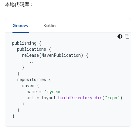
本地代码库：
Groovy
Kotlin
publishing
{
publications
{
release
(
MavenPublication
)
{
...
}
}
repositories
{
maven
{
name
=
'myrepo'
url
=
layout
.
buildDirectory
.
dir
(
"repo"
)
}
}
}