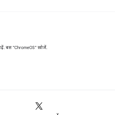
 पढ़ें. बस "ChromeOS" खोजें.
X