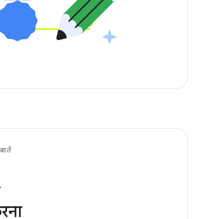
ातें
ो
करना