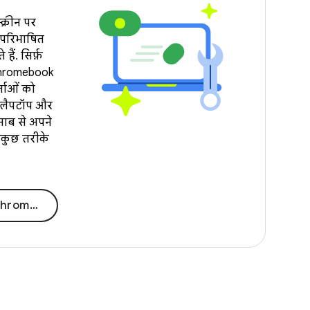
क्रीन पर
े परिभाषित
ैं. सिर्फ़
Chromebook
्ताओं को
 लैपटॉप और
साब से अपने
 कुछ तरीके
िमाइज़ करना