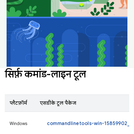
अपने डेस्कटॉप को मज़ेदार और नया बनाए रखने के लिए,
इन्हें डाउनलोड करें और वॉलपेपर के तौर पर सेट करें.
Android Studio के वॉलपेपर डाउनलोड करना
सिर्फ़ कमांड-लाइन टूल
प्लैटफ़ॉर्म
एसडीके टूल पैकेज
commandlinetools-win-15859902_la
Windows