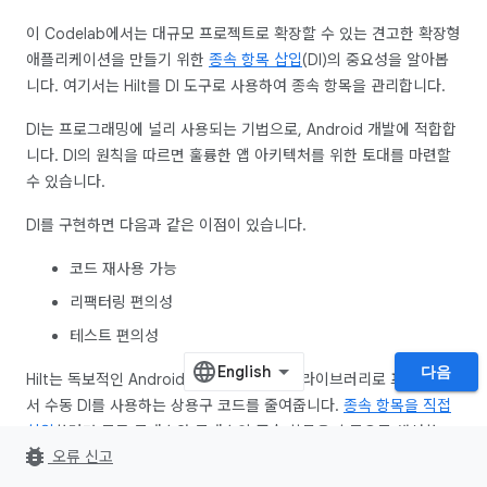
이 Codelab에서는 대규모 프로젝트로 확장할 수 있는 견고한 확장형
애플리케이션을 만들기 위한
종속 항목 삽입
(DI)의 중요성을 알아봅
니다. 여기서는 Hilt를 DI 도구로 사용하여 종속 항목을 관리합니다.
DI는 프로그래밍에 널리 사용되는 기법으로, Android 개발에 적합합
니다. DI의 원칙을 따르면 훌륭한 앱 아키텍처를 위한 토대를 마련할
수 있습니다.
DI를 구현하면 다음과 같은 이점이 있습니다.
코드 재사용 가능
리팩터링 편의성
테스트 편의성
다음
Hilt는 독보적인 Android용 종속 항목 삽입 라이브러리로 프로젝트에
서 수동 DI를 사용하는 상용구 코드를 줄여줍니다.
종속 항목을 직접
삽입
하려면 모든 클래스와 클래스의 종속 항목을 수동으로 생성하고
bug_report
오류 신고
컨테이너를 사용하여 종속 항목을 재사용하고 관리해야 합니다.