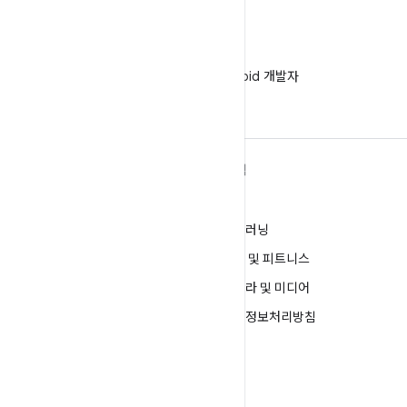
WeChat
WeChat에서 Android 개발자
팔로우
ANDROID 자세히 알아보기
탐색
Android
게임
엔터프라이즈용 Android
머신러닝
보안
건강 및 피트니스
소스
카메라 및 미디어
뉴스
개인정보처리방침
블로그
5G
팟캐스트