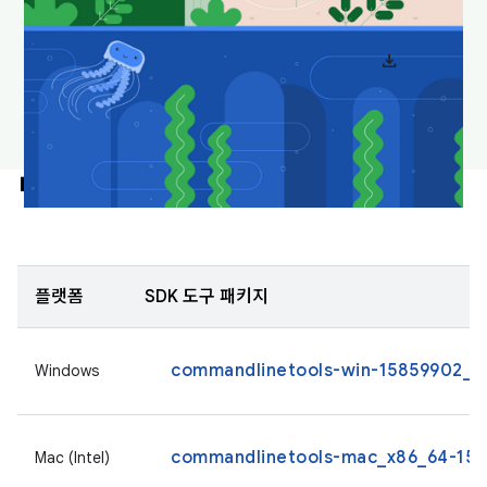
download
Android 스튜디오 배경화면 다운로드
명령줄 도구만
플랫폼
SDK 도구 패키지
commandlinetools-win-15859902_la
Windows
commandlinetools-mac_x86_64-1585
Mac (Intel)