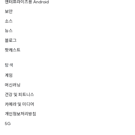
엔터프라이즈용 Android
보안
소스
뉴스
블로그
팟캐스트
탐색
게임
머신러닝
건강 및 피트니스
카메라 및 미디어
개인정보처리방침
5G