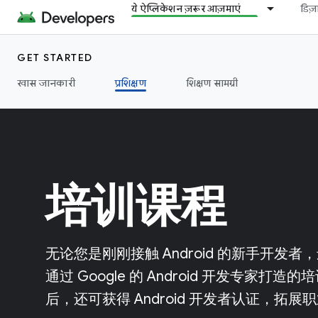
ये ऐप्लिकेशन ज़रूर आज़माएं
डिज
GET STARTED
खास जानकारी
प्रशिक्षण
शिक्षण सामग्री
培训课程
无论您是刚刚接触 Android 的新手开
通过 Google 的 Android 开发专家
后，还可获得 Android 开发者认证，拓展