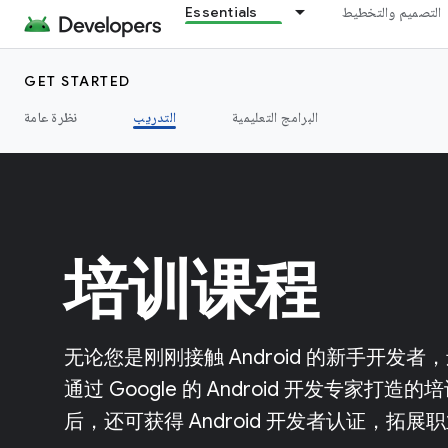
Essentials
التصميم والتخطيط
GET STARTED
البرامج التعليمية
التدريب
نظرة عامة
培训课程
无论您是刚刚接触 Android 的新手开
通过 Google 的 Android 开发专家
后，还可获得 Android 开发者认证，拓展