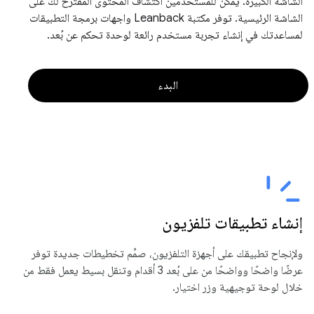
الشاشة الكبيرة. يمكن للمستخدمين اكتشاف المحتوى المقترَح لك على
الشاشة الرئيسية. توفر مكتبة Leanback واجهات برمجة التطبيقات
لمساعدتك في إنشاء تجربة مستخدم رائعة لوحدة تحكم عن بُعد.
البدء
إنشاء تطبيقات تلفزيون
ولإنجاح تطبيقك على أجهزة التلفزيون، صمِّم تخطيطات جديدة توفر
عرضًا واضحًا وواضحًا من على بُعد 3 أقدام وتنقل بسيط يعمل فقط من
خلال لوحة توجيهية وزر اختيار.