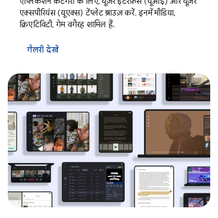
ऐप्लिकेशन कैटगरी के लिए, यूज़र इंटरफ़ेस (यूआई) और यूज़र
एक्सपीरियंस (यूएक्स) टेंप्लेट ब्राउज़ करें. इनमें मीडिया,
क्रिएटिविटी, गेम वगैरह शामिल हैं.
गैलरी देखें