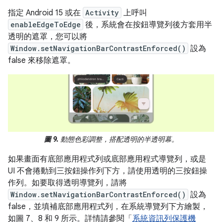
指定 Android 15 或在
Activity
上呼叫
enableEdgeToEdge
後，系統會在按鈕導覽列後方套用半
透明的遮罩，您可以將
Window.setNavigationBarContrastEnforced()
設為
false 來移除遮罩。
圖 9.
動態色彩調整，搭配透明的半透明幕。
如果畫面有底部應用程式列或底部應用程式導覽列，或是
UI 不會捲動到三按鈕操作列下方，請使用透明的三按鈕操
作列。如要取得透明導覽列，請將
Window.setNavigationBarContrastEnforced()
設為
false，並填補底部應用程式列，在系統導覽列下方繪製，
如圖 7、8 和 9 所示。詳情請參閱「
系統資訊列保護機