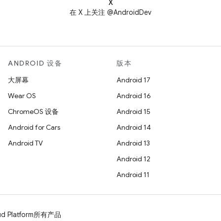
X
在 X 上关注 @AndroidDev
ANDROID 设备
版本
大屏幕
Android 17
Wear OS
Android 16
ChromeOS 设备
Android 15
Android for Cars
Android 14
Android TV
Android 13
Android 12
Android 11
d Platform
所有产品