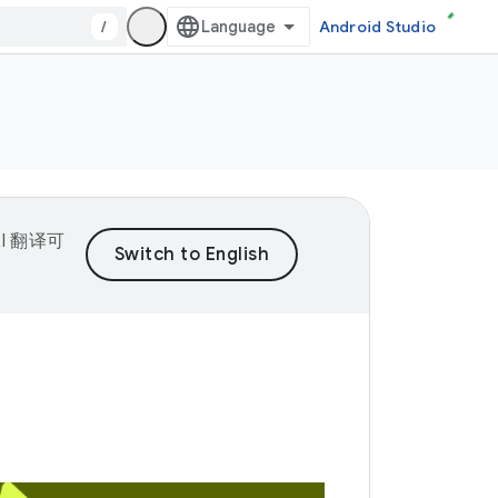
/
Android Studio
I 翻译可