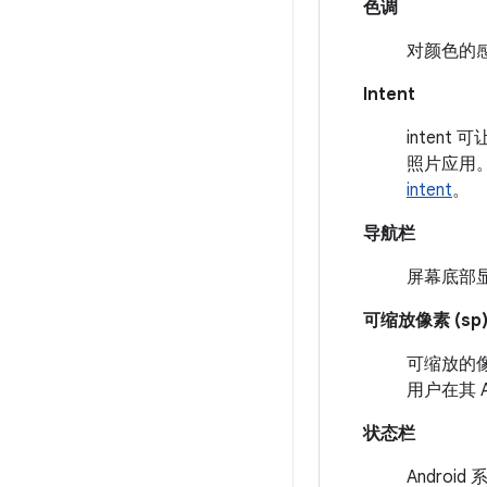
色调
对颜色的
Intent
inten
照片应用。应
intent
。
导航栏
屏幕底部显
可缩放像素 (sp
可缩放的像
用户在其 
状态栏
Andro