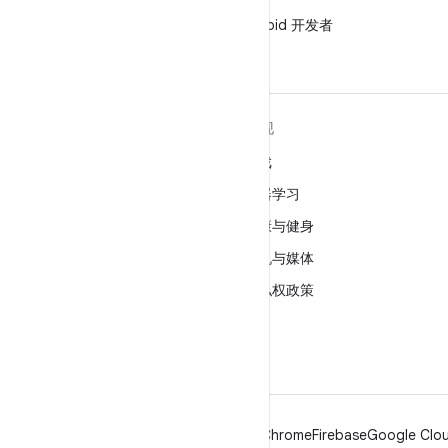
微信
在微信中关注 Android 开发者
关于 ANDROID
发现
Android
游戏
适用于企业的 Android
机器学习
安全
健康与健身
源代码
相机与媒体
新闻
隐私权政策
博客
5G
播客
Android
Chrome
Firebase
Google Clou