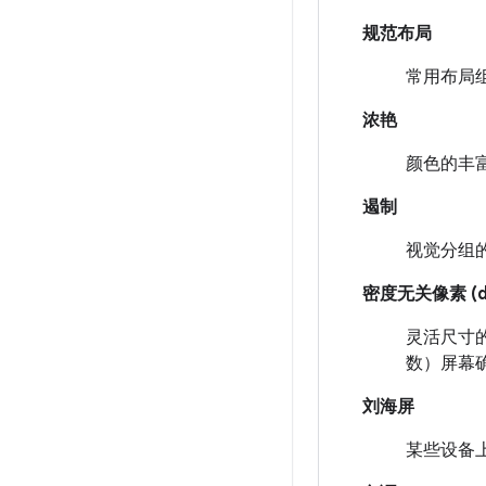
规范布局
常用布局
浓艳
颜色的丰
遏制
视觉分组
密度无关像素 (d
灵活尺寸的
数）屏幕确立
刘海屏
某些设备