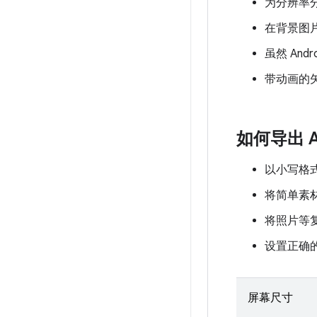
为分辨率
在背景图
虽然 An
带动画的
如何导出 A
以小写格
将简单素材
将照片等复
设置正确
屏幕尺寸