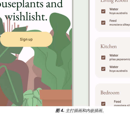
图 4.
主打插画和内嵌插画。