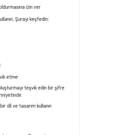
doldurmasına izin ver
ullanın. Şurayı keşfedin:
:
şvik etme
uşturmayı teşvik edin bir şifre
ihniyetinde
ir dil ve tasarım kullanın