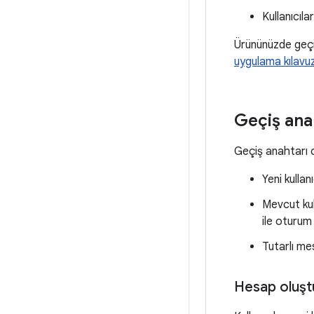
Kullanıcıla
Ürününüzde geçiş 
uygulama kılavu
Geçiş ana
Geçiş anahtarı o
Yeni kulla
Mevcut kul
ile oturum
Tutarlı me
Hesap oluşt