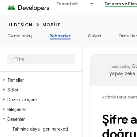
Essentials
Tasarım ve Pla
UI DESIGN
MOBILE
Genel bakış
Rehberler
Galeri
Örnekle
yapay zeka t
Temeller
Stiller
Android Developer
Düzen ve içerik
Bileşenler
Şifre 
Desenler
Tahmine dayalı geri hareketi
doğru