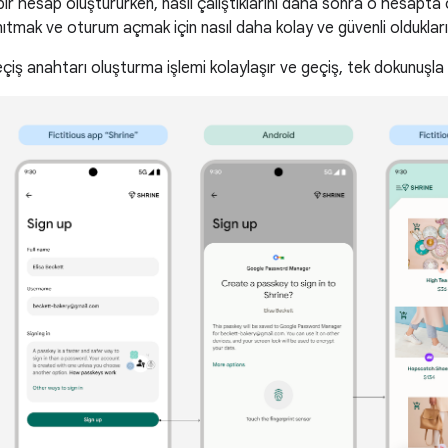
i bir hesap oluştururken, nasıl çalıştıklarını daha sonra o hesapt
ıtmak ve oturum açmak için nasıl daha kolay ve güvenli olduklarını a
çiş anahtarı oluşturma işlemi kolaylaşır ve geçiş, tek dokunuşla 