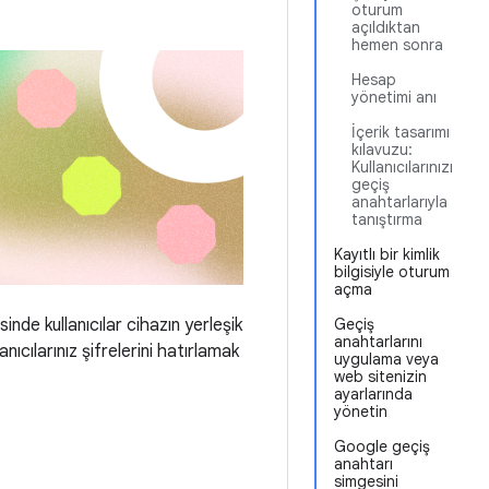
oturum
açıldıktan
hemen sonra
Hesap
yönetimi anı
İçerik tasarımı
kılavuzu:
Kullanıcılarınızı
geçiş
anahtarlarıyla
tanıştırma
Kayıtlı bir kimlik
bilgisiyle oturum
açma
sinde kullanıcılar cihazın yerleşik
Geçiş
anahtarlarını
nıcılarınız şifrelerini hatırlamak
uygulama veya
web sitenizin
ayarlarında
yönetin
Google geçiş
anahtarı
simgesini