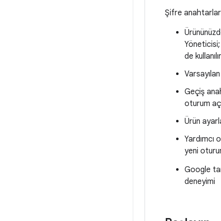
Şifre anahtarlar
Ürününüzde
Yöneticisi
de kullanı
Varsayılan
Geçiş anah
oturum açt
Ürün ayarl
Yardımcı ol
yeni oturu
Google ta
deneyimi