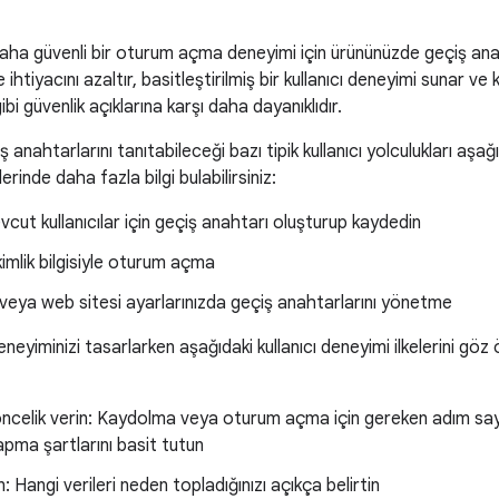
ha güvenli bir oturum açma deneyimi için ürününüzde geçiş anaht
 ihtiyacını azaltır, basitleştirilmiş bir kullanıcı deneyimi sunar ve k
gibi güvenlik açıklarına karşı daha dayanıklıdır.
anahtarlarını tanıtabileceği bazı tipik kullanıcı yolculukları aşağ
rinde daha fazla bilgi bulabilirsiniz:
vcut kullanıcılar için geçiş anahtarı oluşturup kaydedin
 kimlik bilgisiyle oturum açma
eya web sitesi ayarlarınızda geçiş anahtarlarını yönetme
yiminizi tasarlarken aşağıdaki kullanıcı deneyimi ilkelerini göz
öncelik verin: Kaydolma veya oturum açma için gereken adım sayıs
yapma şartlarını basit tutun
: Hangi verileri neden topladığınızı açıkça belirtin