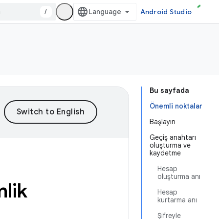
/
Android Studio
Bu sayfada
Önemli noktalar
Başlayın
Geçiş anahtarı
oluşturma ve
kaydetme
Hesap
oluşturma anı
mlik
Hesap
kurtarma anı
Şifreyle