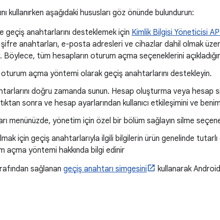
ını kullanırken aşağıdaki hususları göz önünde bulundurun:
 geçiş anahtarlarını desteklemek için
Kimlik Bilgisi Yöneticisi API
; şifre anahtarları, e-posta adresleri ve cihazlar dahil olmak ü
lır. Böylece, tüm hesapların oturum açma seçeneklerini açıkladığı
 oturum açma yöntemi olarak geçiş anahtarlarını destekleyin.
tarlarını doğru zamanda sunun. Hesap oluşturma veya hesap sıra
ıktan sonra ve hesap ayarlarından kullanıcı etkileşimini ve ben
arı menünüzde, yönetim için özel bir bölüm sağlayın silme seçene
mak için geçiş anahtarlarıyla ilgili bilgilerin ürün genelinde tutarlı
m açma yöntemi hakkında bilgi edinir
rafından sağlanan
geçiş anahtarı simgesini
kullanarak Androi