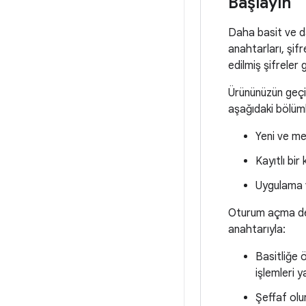
Başlayın
Daha basit ve da
anahtarları, şifre
edilmiş şifreler 
Ürününüzün geçiş 
aşağıdaki bölümle
Yeni ve me
Kayıtlı bir
Uygulama v
Oturum açma dene
anahtarıyla:
Basitliğe 
işlemleri 
Şeffaf olun