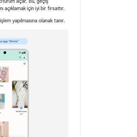
a oturum açar. Bu, geçiş
çıklamak için iyi bir fırsattır.
işlem yapılmasına olanak tanır.