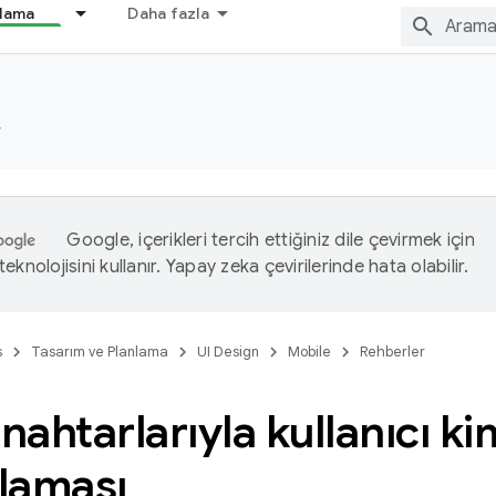
nlama
Daha fazla
r
Google, içerikleri tercih ettiğiniz dile çevirmek için
eknolojisini kullanır. Yapay zeka çevirilerinde hata olabilir.
s
Tasarım ve Planlama
UI Design
Mobile
Rehberler
anahtarlarıyla kullanıcı ki
laması