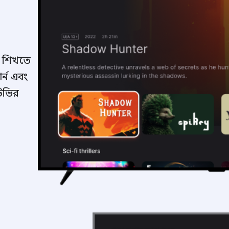
া শিখতে
র্ন এবং
িভির