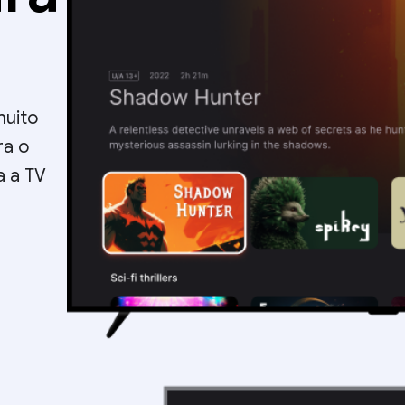
muito
ra o
a a TV