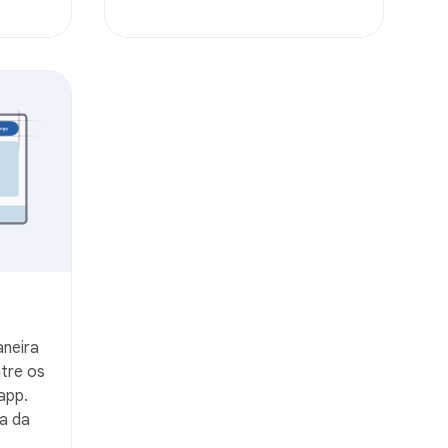
neira
ntre os
app.
ma da