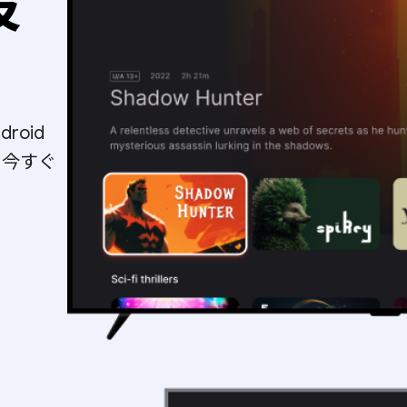
設
roid
。今すぐ