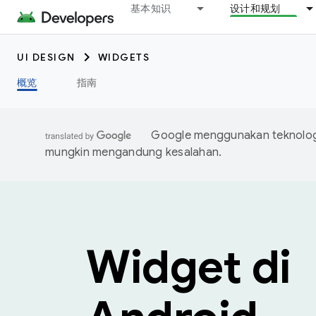
基本知识
设计和规划
UI DESIGN
WIDGETS
概览
指南
Google menggunakan teknologi
mungkin mengandung kesalahan.
Widget di