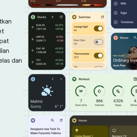
tkan
et
pat
ilan
elas dan