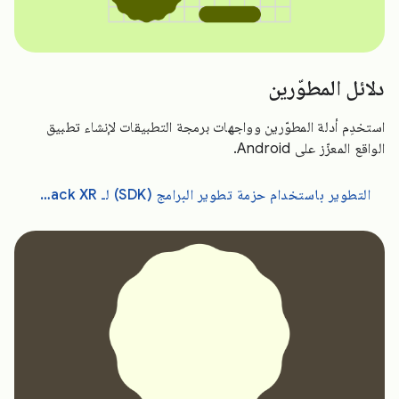
دلائل المطوّرين
استخدِم أدلة المطوّرين وواجهات برمجة التطبيقات لإنشاء تطبيق
الواقع المعزّز على Android.
التطوير باستخدام حزمة تطوير البرامج (SDK) لـ Jetpack XR أو Unity أو OpenXR أو WebXR