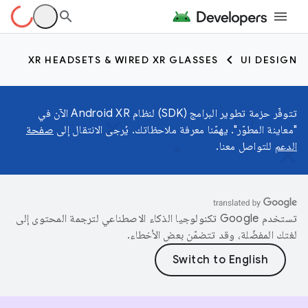
XR HEADSETS & WIRED XR GLASSES
UI DESIGN
تتوفّر حزمة تطوير البرامج (SDK) لنظام Android XR الآن في
"معاينة المطوّر". يهمّنا معرفة ملاحظاتك. يُرجى الانتقال إلى
صفحة
الدعم
للتواصل معنا.
تستخدم Google تكنولوجيا الذكاء الاصطناعي لترجمة المحتوى إلى
لغتك المفضّلة، وقد تتضمّن بعض الأخطاء.