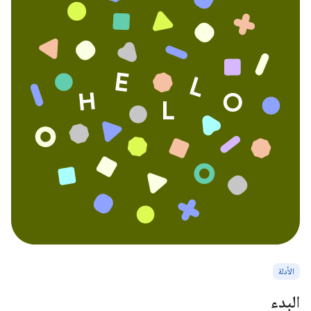
الأدلة
البدء