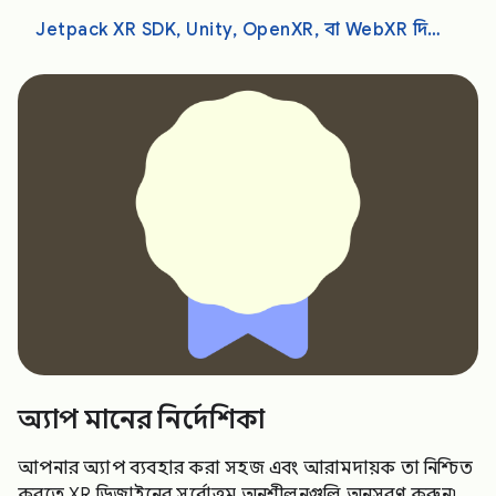
Jetpack XR SDK, Unity, OpenXR, বা WebXR দিয়ে ডেভেলপ করুন
অ্যাপ মানের নির্দেশিকা
আপনার অ্যাপ ব্যবহার করা সহজ এবং আরামদায়ক তা নিশ্চিত
করতে XR ডিজাইনের সর্বোত্তম অনুশীলনগুলি অনুসরণ করুন৷