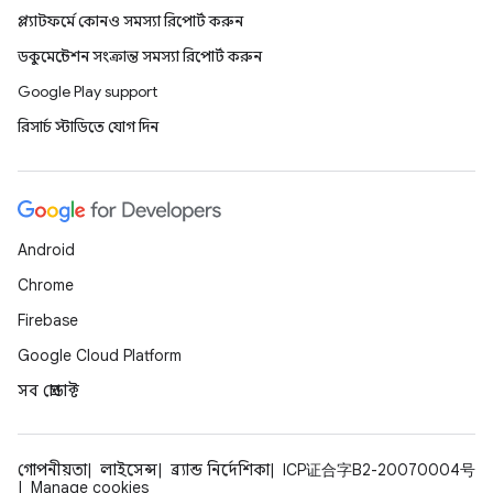
প্ল্যাটফর্মে কোনও সমস্যা রিপোর্ট করুন
ডকুমেন্টেশন সংক্রান্ত সমস্যা রিপোর্ট করুন
Google Play support
রিসার্চ স্টাডিতে যোগ দিন
Android
Chrome
Firebase
Google Cloud Platform
সব প্রোডাক্ট
গোপনীয়তা
লাইসেন্স
ব্র্যান্ড নির্দেশিকা
ICP证合字B2-20070004号
Manage cookies