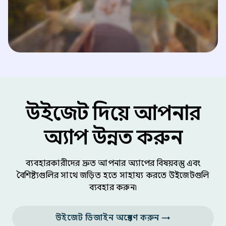
উইজেট দিয়ে আপনার
অ্যাপ উন্নত করুন
ব্যবহারকারীদের দ্রুত আপনার অ্যাপের বিষয়বস্তু এবং
বৈশিষ্ট্যগুলির সাথে জড়িত হতে সাহায্য করতে উইজেটগুলি
ব্যবহার করুন৷
উইজেট ডিজাইন অন্বেষণ করুন →