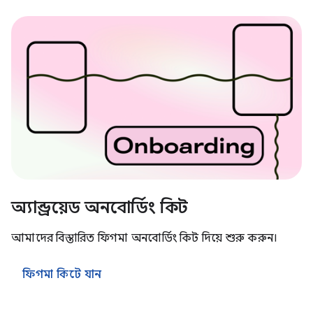
অ্যান্ড্রয়েড অনবোর্ডিং কিট
আমাদের বিস্তারিত ফিগমা অনবোর্ডিং কিট দিয়ে শুরু করুন।
ফিগমা কিটে যান