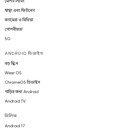
মেশিন লার্নিং
স্বাস্থ্য এবং ফিটনেস
ক্যামেরা ও মিডিয়া
গোপনীয়তা
5G
ANDROID ডিভাইস
বড় স্ক্রিন
Wear OS
ChromeOS ডিভাইস
গাড়ির জন্য Android
Android TV
রিলিজ
Android 17