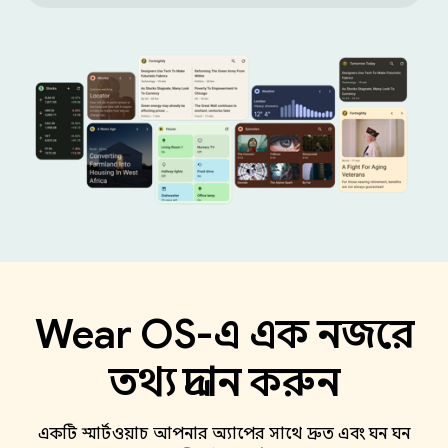
Wear OS-এ এক নজরে
তথ্য প্রদান করুন
একটি স্মার্টওয়াচ আপনার অ্যাপের সাথে দ্রুত এবং ঘন ঘন