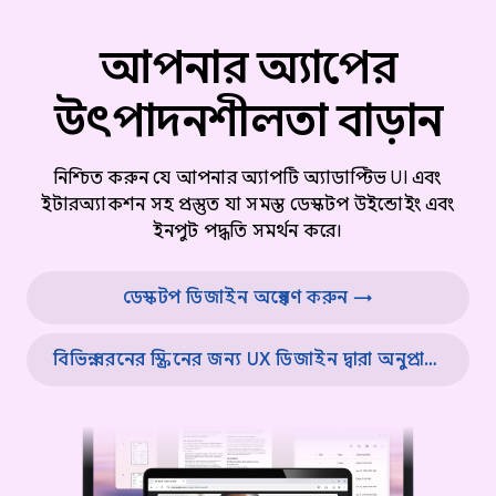
আপনার অ্যাপের
উৎপাদনশীলতা বাড়ান
নিশ্চিত করুন যে আপনার অ্যাপটি অ্যাডাপ্টিভ UI এবং
ইন্টারঅ্যাকশন সহ প্রস্তুত যা সমস্ত ডেস্কটপ উইন্ডোইং এবং
ইনপুট পদ্ধতি সমর্থন করে।
ডেস্কটপ ডিজাইন অন্বেষণ করুন →
বিভিন্ন ধরনের স্ক্রিনের জন্য UX ডিজাইন দ্বারা অনুপ্রাণিত হন →