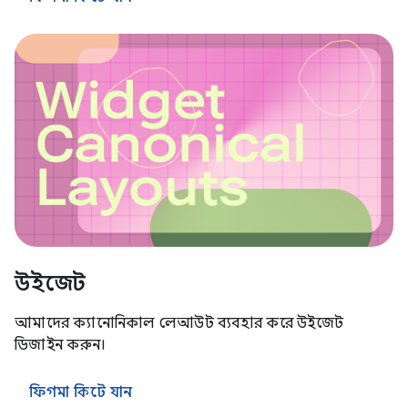
উইজেট
আমাদের ক্যানোনিকাল লেআউট ব্যবহার করে উইজেট
ডিজাইন করুন।
ফিগমা কিটে যান