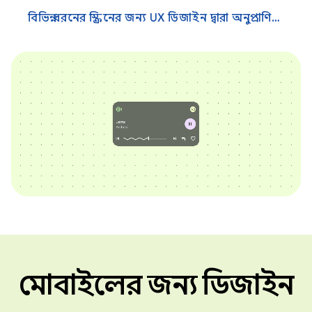
বিভিন্ন ধরনের স্ক্রিনের জন্য UX ডিজাইন দ্বারা অনুপ্রাণিত হন →
মোবাইলের জন্য ডিজাইন