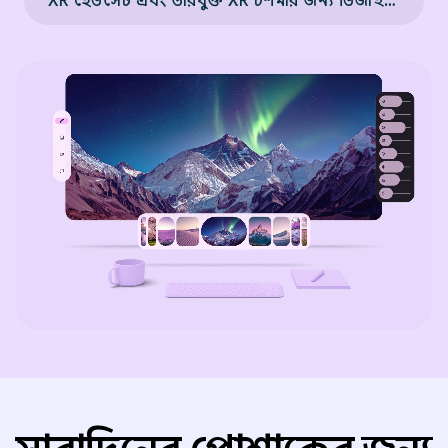
XR হেডসেট এবং তারযুক্ত XR চশমার জন্য ডিজাইন →