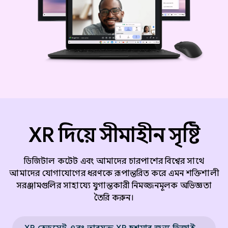
XR দিয়ে সীমাহীন সৃষ্টি
ডিজিটাল কন্টেন্ট এবং আমাদের চারপাশের বিশ্বের সাথে
আমাদের যোগাযোগের ধরণকে রূপান্তরিত করে এমন শক্তিশালী
সরঞ্জামগুলির সাহায্যে যুগান্তকারী নিমজ্জনমূলক অভিজ্ঞতা
তৈরি করুন।