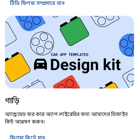
টিভি ফিগমা সম্প্রদায়ে যান
গাড়ি
অ্যান্ড্রয়েড ফর কার অ্যাপ লাইব্রেরির জন্য আমাদের ডিজাইন
কিট অন্বেষণ করুন।
ফিগমা কিটে যান