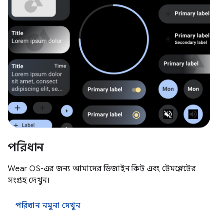
পরিধান
Wear OS-এর জন্য আমাদের ডিজাইন কিট এবং টেমপ্লেটের
সংগ্রহ দেখুন।
পরিধান নমুনা দেখুন