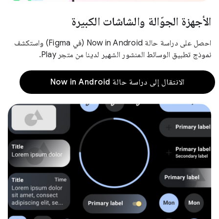
الأجهزة الجوّالة والشاشات الكبيرة
احصل على دراسة حالة Now in Android (في Figma) واستكشف
نموذج تطبيق الوسائط المنشور الشهير لدينا من متجر Play.
الانتقال إلى دراسة حالة Now in Android