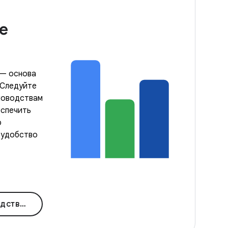
е
 — основа
 Следуйте
ководствам
еспечить
ю
 удобство
качеству