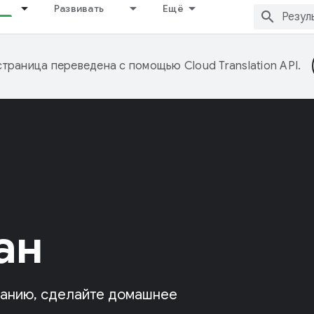
Развивать
Ещё
страница переведена с помощью
Cloud Translation API
.
ан
ванию, сделайте домашнее