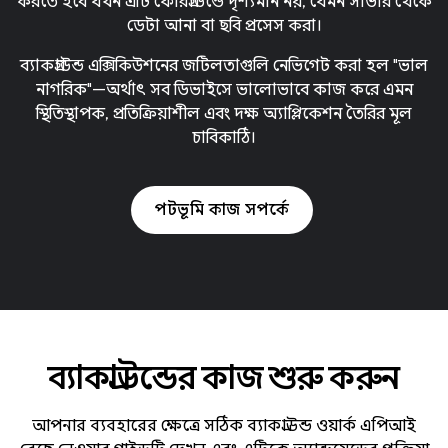
করতে হবে যখন এটি ফোরগ্রাউন্ডে দৃশ্যমান নয়, যেমন সার্ভার থেকে
ডেটা আনা বা ছবি প্রসেস করা।
ব্যাকগ্রাউন্ড এক্সিকিউশনের জটিলতাগুলি নেভিগেট করা হল "ভাল
নাগরিক"—অর্থাৎ সব ডিভাইসে ভালোভাবে কাজ করে এমন
স্থিতিস্থাপক, প্রতিক্রিয়াশীল এবং দক্ষ অ্যাপ্লিকেশন তৈরির মূল
চাবিকাঠি।
পটভূমি কাজ সম্পর্কে
ব্যাকগ্রাউন্ডের কাজ শুরু করুন
আপনার ব্যবহারের ক্ষেত্রে সঠিক ব্যাকগ্রাউন্ড ওয়ার্ক এপিআই