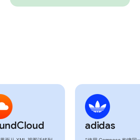
undCloud
adidas