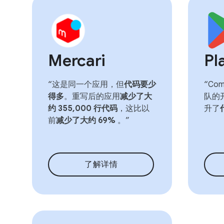
Mercari
Pl
“这是同一个应用，但
代码要少
“Co
得多
。重写后的应用
减少了大
队的
约 355,000 行代码
，这比以
升了
前
减少了大约 69%
。”
了解详情