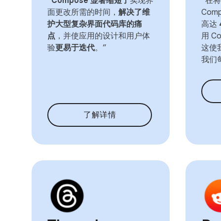
“
Compose 显著缩短了
实现界
“在将
面更改所需的时间，
解决了维
Com
护大型复杂界面代码库的痛
高达
点
，并使应用的设计和用户体
用 C
验
更易于迭代
。”
这使
我们
了解详情