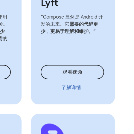
Lyft
使用
“Compose 显然是 Android 开
体验。
发的未来。它
需要的代码更
少
少
，
更易于理解和维护
。”
所需的
观看视频
了解详情