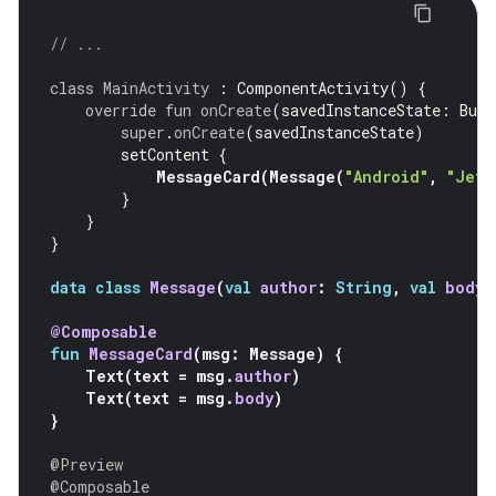
// ...
class
MainActivity
:
ComponentActivity
()
{
override
fun
onCreate
(
savedInstanceState
:
Bund
super
.
onCreate
(
savedInstanceState
)
setContent
{
MessageCard
(
Message
(
"Android"
,
"Jetp
}
}
}
data
class
Message
(
val
author
:
String
,
val
body
:
@Composable
fun
MessageCard
(
msg
:
Message
)
{
Text
(
text
=
msg
.
author
)
Text
(
text
=
msg
.
body
)
}
@Preview
@Composable