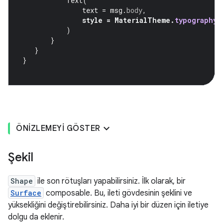
Text
(
text
=
msg
.
body
,
style
=
MaterialTheme
.
typography
.
)
}
}
}
ÖNIZLEMEYI GÖSTER
Şekil
Shape
ile son rötuşları yapabilirsiniz. İlk olarak, bir
Surface
composable. Bu, ileti gövdesinin şeklini ve
yüksekliğini değiştirebilirsiniz. Daha iyi bir düzen için iletiye
dolgu da eklenir.