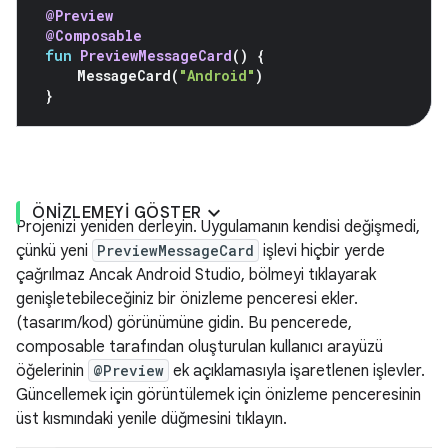
@Preview
@Composable
fun
PreviewMessageCard
()
{
MessageCard
(
"Android"
)
}
ÖNIZLEMEYI GÖSTER
Projenizi yeniden derleyin. Uygulamanın kendisi değişmedi,
çünkü yeni
PreviewMessageCard
işlevi hiçbir yerde
çağrılmaz Ancak Android Studio, bölmeyi tıklayarak
genişletebileceğiniz bir önizleme penceresi ekler.
(tasarım/kod) görünümüne gidin. Bu pencerede,
composable tarafından oluşturulan kullanıcı arayüzü
öğelerinin
@Preview
ek açıklamasıyla işaretlenen işlevler.
Güncellemek için görüntülemek için önizleme penceresinin
üst kısmındaki yenile düğmesini tıklayın.