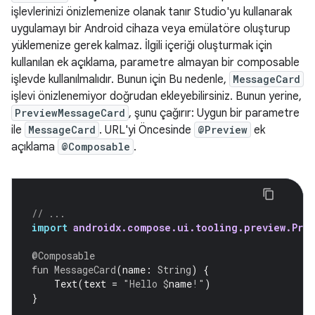
işlevlerinizi önizlemenize olanak tanır Studio'yu kullanarak
uygulamayı bir Android cihaza veya emülatöre oluşturup
yüklemenize gerek kalmaz. İlgili içeriği oluşturmak için
kullanılan ek açıklama, parametre almayan bir composable
işlevde kullanılmalıdır. Bunun için Bu nedenle,
MessageCard
işlevi önizlenemiyor doğrudan ekleyebilirsiniz. Bunun yerine,
PreviewMessageCard
, şunu çağırır: Uygun bir parametre
ile
MessageCard
. URL'yi Öncesinde
@Preview
ek
açıklama
@Composable
.
// ...
import
androidx.compose.ui.tooling.preview.Prev
@Composable
fun
MessageCard
(
name
:
String
)
{
Text
(
text
=
"Hello 
$
name
!"
)
}