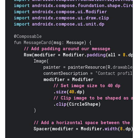
import
androidx.compose.foundation.shape.Circl
import
androidx.compose.ui.Modifier
import
androidx.compose.ui.draw.clip
import
androidx.compose.ui.unit.dp
@Composable
fun
MessageCard
(
msg
:
Message
)
{
// Add padding around our message
Row
(
modifier
=
Modifier
.
padding
(
all
=
8.
dp
)
Image
(
painter
=
painterResource
(
R
.
drawable
.
p
contentDescription
=
"Contact profile 
modifier
=
Modifier
// Set image size to 40 dp
.
size
(
40.
dp
)
// Clip image to be shaped as a 
.
clip
(
CircleShape
)
)
// Add a horizontal space between the i
Spacer
(
modifier
=
Modifier
.
width
(
8.
dp
))