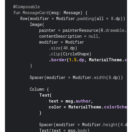
@Composable
fun
MessageCard
(
msg
:
Message
)
{
Row
(
modifier
=
Modifier
.
padding
(
all
=
8.
dp
))
{
Image
(
painter
=
painterResource
(
R
.
drawable
.
pr
contentDescription
=
null
,
modifier
=
Modifier
.
size
(
40.
dp
)
.
clip
(
CircleShape
)
.
border
(
1.5
.
dp
,
MaterialTheme
.
co
)
Spacer
(
modifier
=
Modifier
.
width
(
8.
dp
))
Column
{
Text
(
text
=
msg
.
author
,
color
=
MaterialTheme
.
colorSchem
)
Spacer
(
modifier
=
Modifier
.
height
(
4.
dp
Text
(
text
=
msg
.
body
)