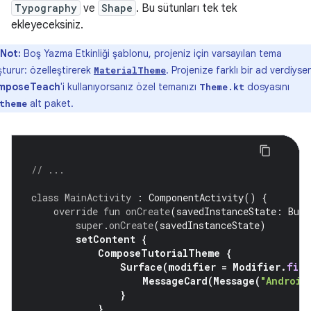
Typography
ve
Shape
. Bu sütunları tek tek
ekleyeceksiniz.
Not:
Boş Yazma Etkinliği şablonu, projeniz için varsayılan tema
şturur: özelleştirerek
. Projenize farklı bir ad verdiyse
MaterialTheme
mposeTeach
'i kullanıyorsanız özel temanızı
dosyasını
Theme.kt
alt paket.
theme
// ...
class
MainActivity
:
ComponentActivity
()
{
override
fun
onCreate
(
savedInstanceState
:
Bund
super
.
onCreate
(
savedInstanceState
)
setContent
{
ComposeTutorialTheme
{
Surface
(
modifier
=
Modifier
.
fill
MessageCard
(
Message
(
"Android
}
}