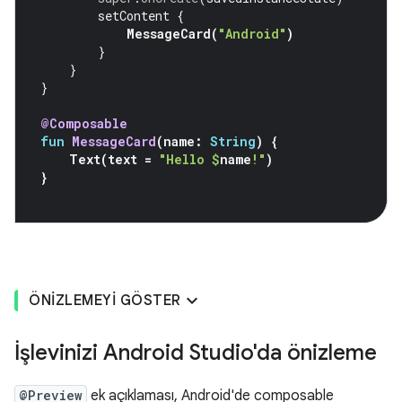
setContent
{
MessageCard
(
"Android"
)
}
}
}
@Composable
fun
MessageCard
(
name
:
String
)
{
Text
(
text
=
"Hello 
$
name
!"
)
}
ÖNIZLEMEYI GÖSTER
İşlevinizi Android Studio'da önizleme
@Preview
ek açıklaması, Android'de composable