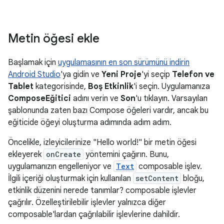
Metin öğesi ekle
Başlamak için
uygulamasının en son sürümünü indirin
Android Studio
'ya gidin ve
Yeni Proje
'yi seçip
Telefon ve
Tablet
kategorisinde,
Boş Etkinlik
'i seçin. Uygulamanıza
ComposeEğitici
adını verin ve
Son
'u tıklayın. Varsayılan
şablonunda zaten bazı Compose öğeleri vardır, ancak bu
eğiticide öğeyi oluşturma adımında adım adım.
Öncelikle, izleyicilerinize "Hello world!" bir metin öğesi
ekleyerek
onCreate
yöntemini çağırın. Bunu,
uygulamanızın engelleniyor ve
Text
composable işlev.
İlgili içeriği oluşturmak için kullanılan
setContent
bloğu,
etkinlik düzenini nerede tanımlar? composable işlevler
çağrılır. Özelleştirilebilir işlevler yalnızca diğer
composable'lardan çağrılabilir işlevlerine dahildir.