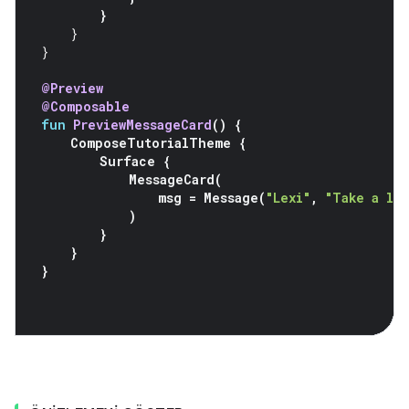
}
}
}
@Preview
@Composable
fun
PreviewMessageCard
()
{
ComposeTutorialTheme
{
Surface
{
MessageCard
(
msg
=
Message
(
"Lexi"
,
"Take a lo
)
}
}
}