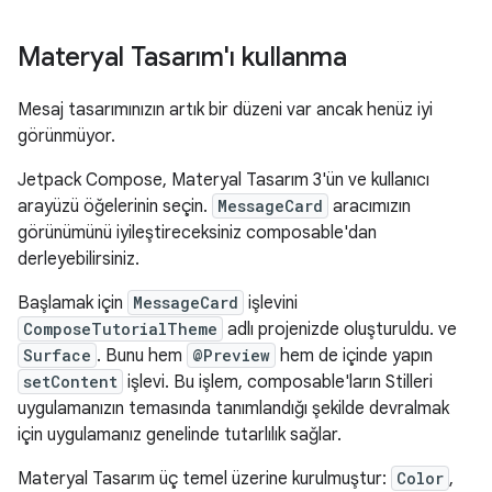
Materyal Tasarım'ı kullanma
Mesaj tasarımınızın artık bir düzeni var ancak henüz iyi
görünmüyor.
Jetpack Compose, Materyal Tasarım 3'ün ve kullanıcı
arayüzü öğelerinin seçin.
MessageCard
aracımızın
görünümünü iyileştireceksiniz composable'dan
derleyebilirsiniz.
Başlamak için
MessageCard
işlevini
ComposeTutorialTheme
adlı projenizde oluşturuldu. ve
Surface
. Bunu hem
@Preview
hem de içinde yapın
setContent
işlevi. Bu işlem, composable'ların Stilleri
uygulamanızın temasında tanımlandığı şekilde devralmak
için uygulamanız genelinde tutarlılık sağlar.
Materyal Tasarım üç temel üzerine kurulmuştur:
Color
,