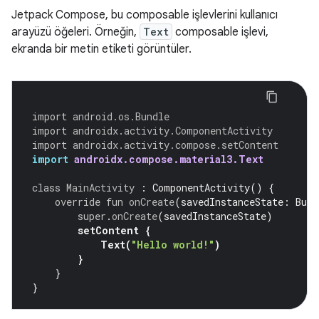
Jetpack Compose, bu composable işlevlerini kullanıcı
arayüzü öğeleri. Örneğin,
Text
composable işlevi,
ekranda bir metin etiketi görüntüler.
import
android.os.Bundle
import
androidx.activity.ComponentActivity
import
androidx.activity.compose.setContent
import
androidx.compose.material3.Text
class
MainActivity
:
ComponentActivity
()
{
override
fun
onCreate
(
savedInstanceState
:
Bund
super
.
onCreate
(
savedInstanceState
)
setContent
{
Text
(
"Hello world!"
)
}
}
}