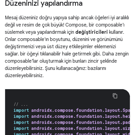
Düzeninizi yapılandırma
Mesaj düzeniniz doğru yapıya sahip ancak öğeleri iyi aralıklı
değil ve resim de çok büyük! Compose, bir composable'ı
süslemek veya yapılandırmak için
değiştiricileri
kullanır.
Onlar composable'ın boyutunu, düzenini ve görünümünü
değiştirmenizi veya üst düzey etkileşimler eklemenizi
sağlar. bir öğeyi tıklanabilir hale getirmek gibi. Daha zengin
composable'lar oluşturmak için bunları zincir şeklinde
düzenleyebilirsiniz. Şunu kullanacağınız: bazılarını
düzenleyebilirsiniz.
// ...
import
androidx.compose.foundation.layout.Spac
import
androidx.compose.foundation.layout.heig
import
androidx.compose.foundation.layout.padd
import
androidx.compose.foundation.layout.size
import
androidx.compose.foundation.layout.widt