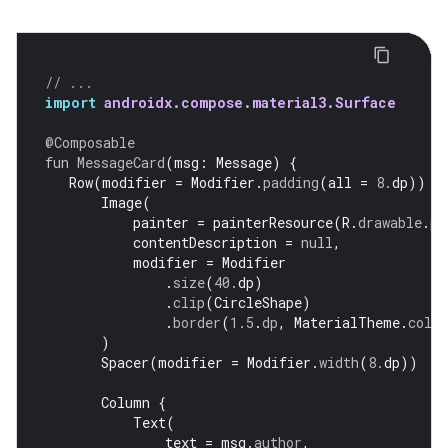
// ...
import
androidx.compose.material3.Surface
@Composable
fun
MessageCard
(
msg
:
Message
)
{
Row
(
modifier
=
Modifier
.
padding
(
all
=
8.
dp
))
{
Image
(
painter
=
painterResource
(
R
.
drawable
.
pr
contentDescription
=
null
,
modifier
=
Modifier
.
size
(
40.
dp
)
.
clip
(
CircleShape
)
.
border
(
1.5
.
dp
,
MaterialTheme
.
colo
)
Spacer
(
modifier
=
Modifier
.
width
(
8.
dp
))
Column
{
Text
(
text
=
msg
.
author
,