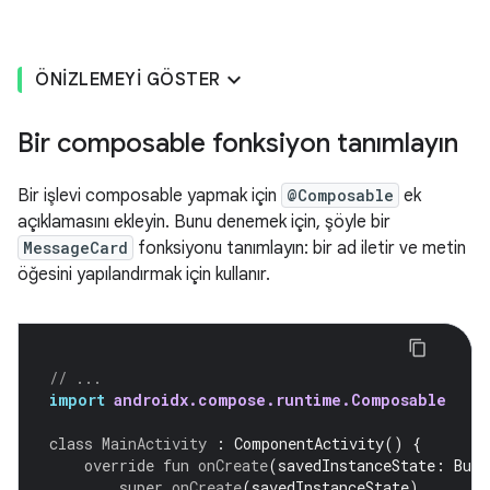
ÖNIZLEMEYI GÖSTER
Bir composable fonksiyon tanımlayın
Bir işlevi composable yapmak için
@Composable
ek
açıklamasını ekleyin. Bunu denemek için, şöyle bir
MessageCard
fonksiyonu tanımlayın: bir ad iletir ve metin
öğesini yapılandırmak için kullanır.
// ...
import
androidx.compose.runtime.Composable
class
MainActivity
:
ComponentActivity
()
{
override
fun
onCreate
(
savedInstanceState
:
Bund
super
.
onCreate
(
savedInstanceState
)