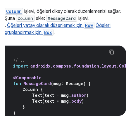
Column
işlevi, öğeleri dikey olarak düzenlemenizi sağlar.
Şuna
Column
ekle:
MessageCard
işlevi.
.
Öğeleri yatay olarak düzenlemek için
Row
Öğeleri
gruplandırmak için
Box
.
// ...
import
androidx.compose.foundation.layout.Colu
@Composable
fun
MessageCard
(
msg
:
Message
)
{
Column
{
Text
(
text
=
msg
.
author
)
Text
(
text
=
msg
.
body
)
}
}