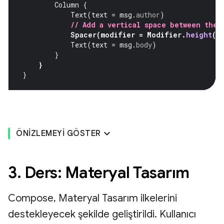
Column
{
Text
(
text
=
msg
.
author
)
// Add a vertical space between the 
Spacer
(
modifier
=
Modifier
.
height
(
4
Text
(
text
=
msg
.
body
)
}
}
}
ÖNIZLEMEYI GÖSTER
3. Ders: Materyal Tasarım
Compose, Materyal Tasarım ilkelerini
destekleyecek şekilde geliştirildi. Kullanıcı