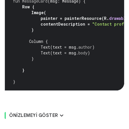
fun
MessageCard
(
msg
:
Message
)
{
Row
{
Image
(
painter
=
painterResource
(
R
.
drawable
contentDescription
=
"Contact profil
)
Column
{
Text
(
text
=
msg
.
author
)
Text
(
text
=
msg
.
body
)
}
}
}
ÖNIZLEMEYI GÖSTER