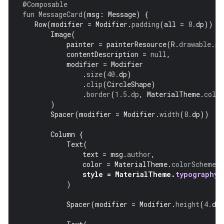
@Composable
fun
MessageCard
(
msg
:
Message
)
{
Row
(
modifier
=
Modifier
.
padding
(
all
=
8.
dp
))
{
Image
(
painter
=
painterResource
(
R
.
drawable
.
pr
contentDescription
=
null
,
modifier
=
Modifier
.
size
(
40.
dp
)
.
clip
(
CircleShape
)
.
border
(
1.5
.
dp
,
MaterialTheme
.
colo
)
Spacer
(
modifier
=
Modifier
.
width
(
8.
dp
))
Column
{
Text
(
text
=
msg
.
author
,
color
=
MaterialTheme
.
colorScheme
.
s
style
=
MaterialTheme
.
typography
.
)
Spacer
(
modifier
=
Modifier
.
height
(
4.
dp