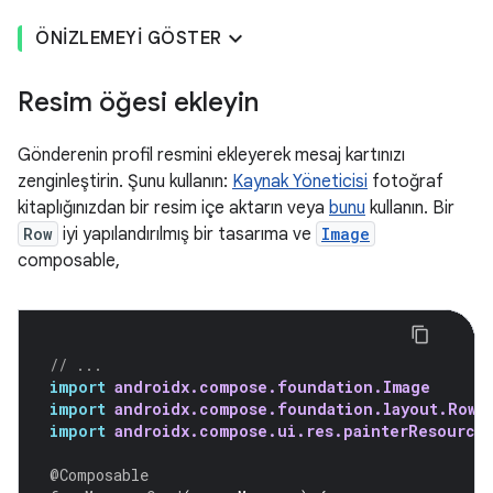
ÖNIZLEMEYI GÖSTER
Resim öğesi ekleyin
Gönderenin profil resmini ekleyerek mesaj kartınızı
zenginleştirin. Şunu kullanın:
Kaynak Yöneticisi
fotoğraf
kitaplığınızdan bir resim içe aktarın veya
bunu
kullanın. Bir
Row
iyi yapılandırılmış bir tasarıma ve
Image
composable,
// ...
import
androidx.compose.foundation.Image
import
androidx.compose.foundation.layout.Row
import
androidx.compose.ui.res.painterResource
@Composable