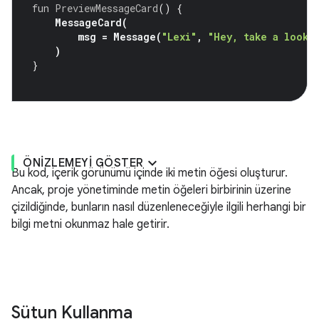
fun
PreviewMessageCard
()
{
MessageCard
(
msg
=
Message
(
"Lexi"
,
"Hey, take a look 
)
}
ÖNIZLEMEYI GÖSTER
Bu kod, içerik görünümü içinde iki metin öğesi oluşturur.
Ancak, proje yönetiminde metin öğeleri birbirinin üzerine
çizildiğinde, bunların nasıl düzenleneceğiyle ilgili herhangi bir
bilgi metni okunmaz hale getirir.
Sütun Kullanma