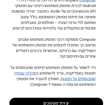
Compose
‫Jetpack
היא ערכת הכלים המודרנית ל-
Android לבניית ממשק משתמש נייטיבי עם ממשקי
API אינטואיטיביים של Kotlin. התכונה 'יצירה' מפשטת
ומאיצה את פיתוח ממשק המשתמש, כולל עיצוב
מותאם לכל גורמי הצורה – מטלפונים, טאבלטים
ומכשירים מתקפלים ועד טלוויזיות וגאדג'טים לבישים.‫
Compose מספקת רכיבי ממשק משתמש מוכנים
מראש, כך שתוכלו להטמיע את ממשק המשתמש של
האפליקציה עם גרפיקה, אנימציות ורכיבים ויזואליים
אחרים עם מינימום קוד.
כדי לשמור על ממשקי משתמש קיימים שמבוססים על
תצוגות באפליקציה, צריך להשתמש ב
תהליכי עבודה
שמבוססים על תצוגות
. מומלץ להעביר את ממשקי
המשתמש מבוססי ה-Views ל-Compose.
יצירת מסמכים