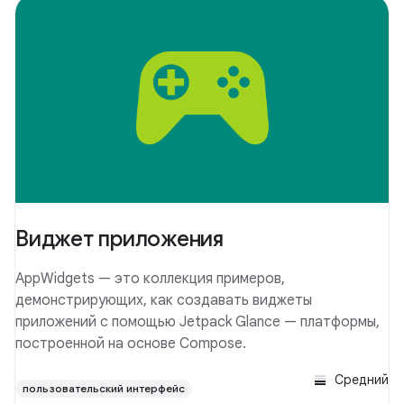
Виджет приложения
AppWidgets — это коллекция примеров,
демонстрирующих, как создавать виджеты
приложений с помощью Jetpack Glance — платформы,
построенной на основе Compose.
Средний
пользовательский интерфейс