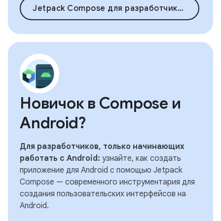
Jetpack Compose для разработчиков Android
Новичок в Compose и
Android?
Для разработчиков, только начинающих
работать с Android:
узнайте, как создать
приложение для Android с помощью Jetpack
Compose — современного инструментария для
создания пользовательских интерфейсов на
Android.