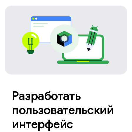
Разработать
пользовательский
интерфейс