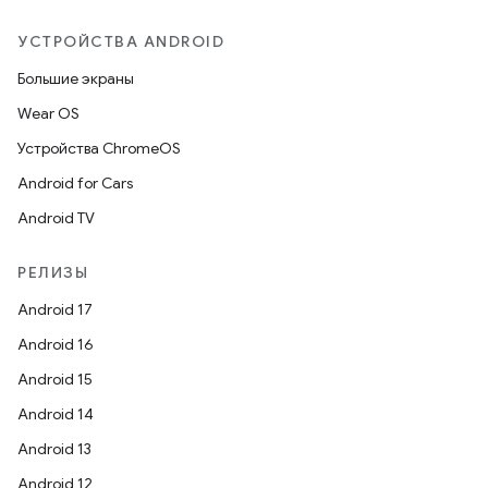
УСТРОЙСТВА ANDROID
Большие экраны
Wear OS
Устройства ChromeOS
Android for Cars
Android TV
РЕЛИЗЫ
Android 17
Android 16
Android 15
Android 14
Android 13
Android 12