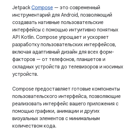
Jetpack
Compose
— это современный
инструментарий для Android, позволяющий
создавать нативные пользовательские
интерфейсы с помощью интуитивно понятных
API Kotlin. Compose упрощает и ускоряет
разработку пользовательских интерфейсов,
включая адаптивный дизайн для всех форм-
факторов — от телефонов, планшетов и
складных устройств до телевизоров и носимых
устройств.
Compose предоставляет готовые компоненты
пользовательского интерфейса, позволяющие
реализовать интерфейс вашего приложения с
помощью графики, анимации и других
визуальных элементов с минимальным
количеством кода.