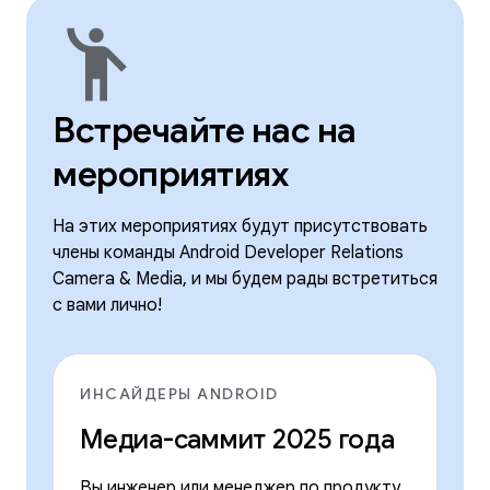
emoji_people
Встречайте нас на
мероприятиях
На этих мероприятиях будут присутствовать
члены команды Android Developer Relations
Camera & Media, и мы будем рады встретиться
с вами лично!
ИНСАЙДЕРЫ ANDROID
Медиа-саммит 2025 года
Вы инженер или менеджер по продукту,