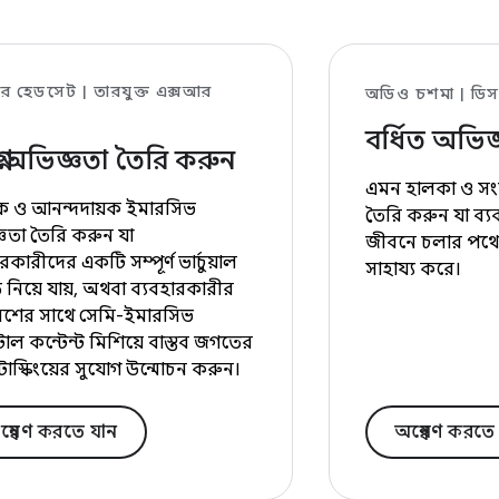
র হেডসেট | তারযুক্ত এক্সআর
অডিও চশমা | ডিসপ
বর্ধিত অভিজ
্ন অভিজ্ঞতা তৈরি করুন
এমন হালকা ও সং
ক ও আনন্দদায়ক ইমারসিভ
তৈরি করুন যা ব্য
ঞতা তৈরি করুন যা
জীবনে চলার পথে, ব
রকারীদের একটি সম্পূর্ণ ভার্চুয়াল
সাহায্য করে।
নিয়ে যায়, অথবা ব্যবহারকারীর
েশের সাথে সেমি-ইমারসিভ
াল কন্টেন্ট মিশিয়ে বাস্তব জগতের
িটাস্কিংয়ের সুযোগ উন্মোচন করুন।
ন্বেষণ করতে যান
অন্বেষণ করতে