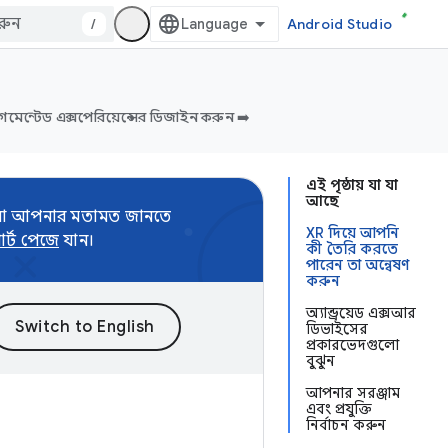
/
Android Studio
মেন্টেড এক্সপেরিয়েন্সের ডিজাইন করুন ➡️
এই পৃষ্ঠায় যা যা
আছে
রা আপনার মতামত জানতে
XR দিয়ে আপনি
র্ট পেজে
যান।
কী তৈরি করতে
পারেন তা অন্বেষণ
করুন
অ্যান্ড্রয়েড এক্সআর
ডিভাইসের
প্রকারভেদগুলো
বুঝুন
আপনার সরঞ্জাম
এবং প্রযুক্তি
নির্বাচন করুন