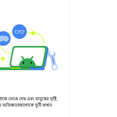
কে ভেঙে দেয় এবং মানুষের সৃষ্টি,
র অভিজ্ঞতাগুলোকে দুটি প্রধান