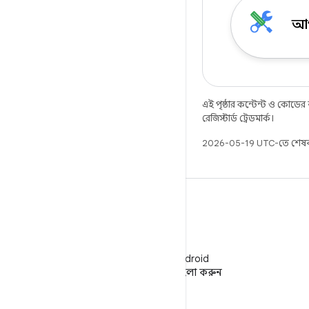
আপন
এই পৃষ্ঠার কন্টেন্ট ও কোডের
রেজিস্টার্ড ট্রেডমার্ক।
2026-05-19 UTC-তে শেষব
WeChat
WeChat-এ Android
ডেভেলপারদের ফলো করুন