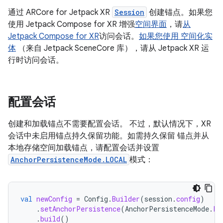
通过 ARCore for Jetpack XR
Session
创建锚点。如果您
使用 Jetpack Compose for XR 增强
空间界面
，请
从
Jetpack Compose for XR
访问会话。
如果您使用
空间化实
体
（来自 Jetpack SceneCore 库），请从 Jetpack XR 运
行时访问会话。
配置会话
创建和加载锚点不需要配置会话。 不过，默认情况下，XR
会话中未启用锚点持久保留功能。如需持久保留 锚点并从
本地存储空间加载锚点，请配置会话并设置
AnchorPersistenceMode.LOCAL
模式：
val
newConfig
=
Config
.
Builder
(
session
.
config
)
.
setAnchorPersistence
(
AnchorPersistenceMode
.
LO
.
build
()