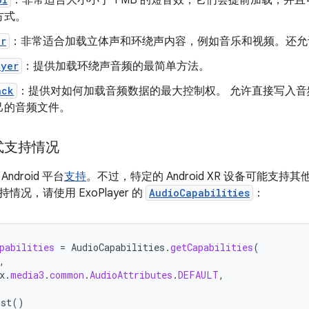
：非常适合大小小于 1 MB 的短音效，它们会提前加载，并
方式。
er
：非常适合加载立体声和环绕声内容，例如音乐和视频。还允
ayer
：提供加载环绕声音频的最简单方法。
ack
：提供对如何加载音频数据的最大控制权。 允许直接写入
己的音频文件。
式支持情况
ndroid 平台
支持
。不过，特定的 Android XR 设备可能支持
况，请使用 ExoPlayer 的
AudioCapabilities
：
pabilities
=
AudioCapabilities
.
getCapabilities
(
,
x
.
media3
.
common
.
AudioAttributes
.
DEFAULT
,
ist
()