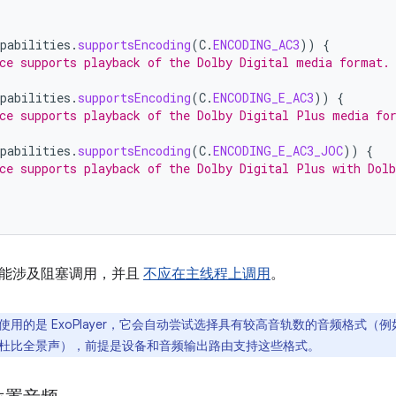
pabilities
.
supportsEncoding
(
C
.
ENCODING_AC3
))
{
ce supports playback of the Dolby Digital media format.
pabilities
.
supportsEncoding
(
C
.
ENCODING_E_AC3
))
{
ce supports playback of the Dolby Digital Plus media fo
pabilities
.
supportsEncoding
(
C
.
ENCODING_E_AC3_JOC
))
{
ce supports playback of the Dolby Digital Plus with Dol
能涉及阻塞调用，并且
不应在主线程上调用
。
使用的是 ExoPlayer，它会自动尝试选择具有较高音轨数的音频格式（
杜比全景声），前提是设备和音频输出路由支持这些格式。