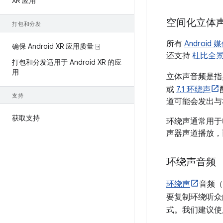
XR 应用
空间化立体
打包和分发
所有
Android
确保 Android XR 应用质量 ⍈
还支持
杜比全
打包和分发适用于 Android XR 的应
用
立体声音频是指
或
7.1 环绕声
支持
道可能会发出与
获取支持
环绕声通常用于
声器声道播放，
环绕声音频
环绕声
音频（
要复制环绕听众的
式。我们建议