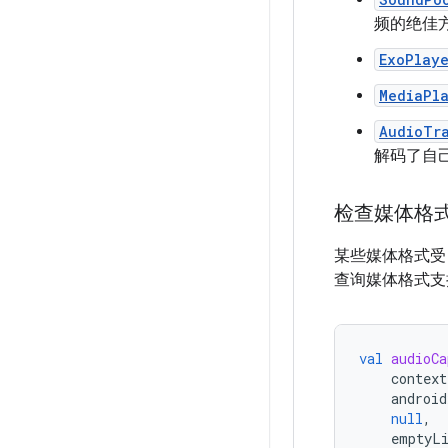
频的绝佳
ExoPlay
MediaPl
AudioTr
解码了自
检查媒体格
某些媒体格式受 A
查询媒体格式支持情
val
audioCa
context
android
null
,
emptyL