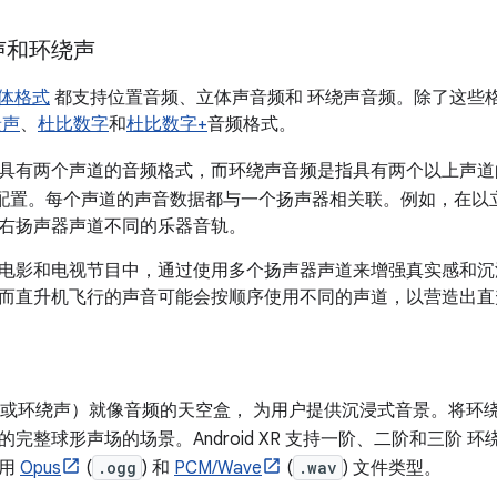
声和环绕声
 媒体格式
都支持位置音频、立体声音频和 环绕声音频。除了这些格式之外
景声
、
杜比数字
和
杜比数字+
音频格式。
具有两个声道的音频格式，而环绕声音频是指具有两个以上声
配置。每个声道的声音数据都与一个扬声器相关联。例如，在以
右扬声器声道不同的乐器音轨。
电影和电视节目中，通过使用多个扬声器声道来增强真实感和沉
而直升机飞行的声音可能会按顺序使用不同的声道，以营造出直升
或环绕声）就像音频的天空盒， 为用户提供沉浸式音景。将环
完整球形声场的场景。Android XR 支持一阶、二阶和三阶 
使用
Opus
(
.ogg
) 和
PCM/Wave
(
.wav
) 文件类型。