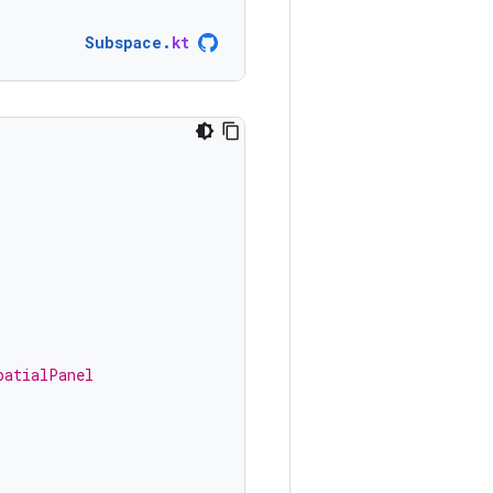
Subspace
.
kt
patialPanel