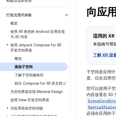
构建自适应应用
向应
打造沉浸式体验
概览
使用 XR 将您的 Android 应用呈现
适用的 XR
为 3D 内容
本指南可帮助
使用 Jetpack Compose for XR
开发空间界面
了解 XR 设
概览
添加子空间
子空间是应用中 
了解子空间修饰符
度。仅在启用空
前往 Compose for XR 库文档 ⍈
您可以使用子空
为空间界面实现 Material Design
内容放置在 3D
使用 View 开发空间界面
SceneCoreEnt
SpatialDialo
为应用添加空间功能
必须在应用的子