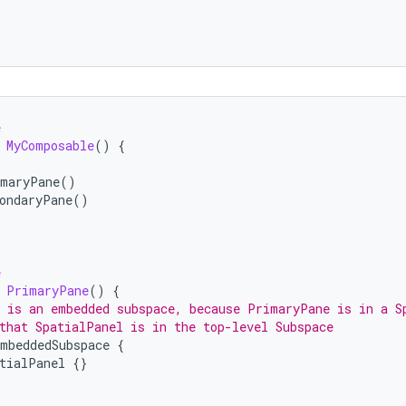
e
MyComposable
()
{
maryPane
()
ondaryPane
()
e
PrimaryPane
()
{
 is an embedded subspace, because PrimaryPane is in a S
that SpatialPanel is in the top-level Subspace
mbeddedSubspace
{
tialPanel
{}