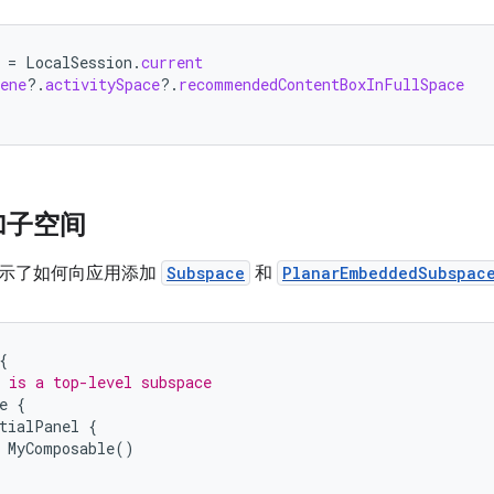
=
LocalSession
.
current
ene
?.
activitySpace
?.
recommendedContentBoxInFullSpace
加子空间
示了如何向应用添加
Subspace
和
PlanarEmbeddedSubspac
{
 is a top-level subspace
e
{
tialPanel
{
MyComposable
()