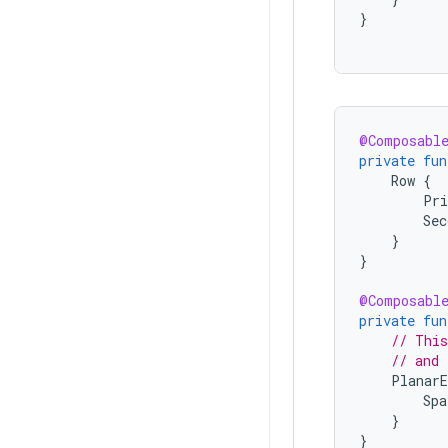
}
@Composabl
private
fun
Row
{
Pri
Sec
}
}
@Composabl
private
fun
// This
// and 
PlanarE
Spa
}
}