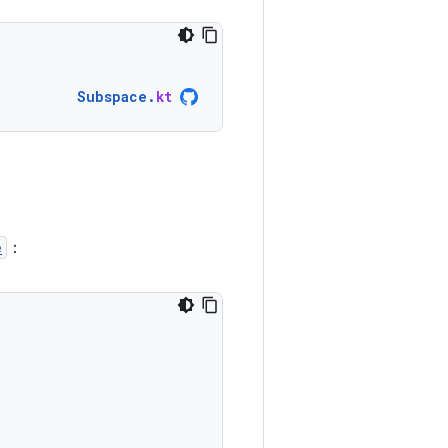
Subspace
.
kt
e
：