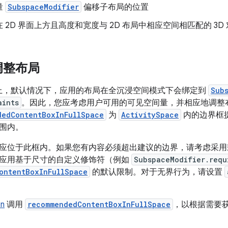
量
SubspaceModifier
偏移子布局的位置
 2D 界面上方且高度和宽度与 2D 布局中相应空间相匹配的 3D
调整布局
d XR 上，默认情况下，应用的布局在全沉浸空间模式下会绑定到
Sub
aints
。因此，您应考虑用户可用的可见空间量，并相应地调整
dedContentBoxInFullSpace
为
ActivitySpace
内的边界框
围内。
应位于此框内。如果您有内容必须超出建议的边界，请考虑采用
应用基于尺寸的自定义修饰符（例如
SubspaceModifier.requ
ontentBoxInFullSpace
的默认限制。对于无界行为，请设置
on
调用
recommendedContentBoxInFullSpace
，以根据需要