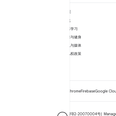
关于 ANDROID
发现
Android
游戏
适用于企业的 Android
机器学习
安全
健康与健身
源代码
相机与媒体
新闻
隐私权政策
博客
5G
播客
Android
Chrome
Firebase
Google Clou
隐私权政策
许可
品牌指南
ICP证合字B2-20070004号
Manage