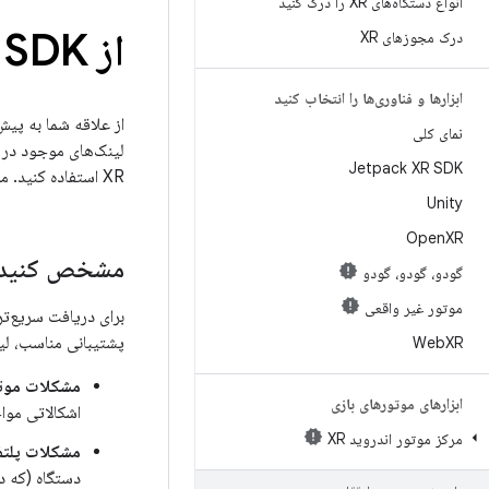
انواع دستگاه‌های XR را درک کنید
از Android XR SDK پشتیبانی دریافت کنید
درک مجوزهای XR
ابزارها و فناوری‌ها را انتخاب کنید
از علاقه شما به پیش‌نمایش توسعه‌د
نمای کلی
Jetpack XR SDK
XR استفاده کنید. ما مشتاق شنیدن نظرات شما هستیم و از بازخورد شما استقبال می‌کنیم.
Unity
Open
XR
مشخص کنید ک
گودو، گودو، گودو
موتور غیر واقعی
برای دریافت سریع‌تر
پشتیبانی مناسب، لی
Web
XR
مشکلات موتور
ابزارهای موتورهای بازی
اشکالاتی مواج
مرکز موتور اندروید XR
مشکلات پلتفر
دستگاه (که در س