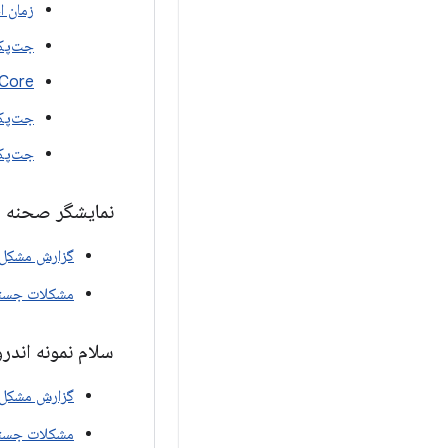
زمان اجر
جت‌پک
ARCore برای XR
جت‌پک آه
جت‌پک
نمایشگر صحنه
گزارش مشکل
مشکلات جست
سلام نمونه اندروی
گزارش مشکل
مشکلات جست