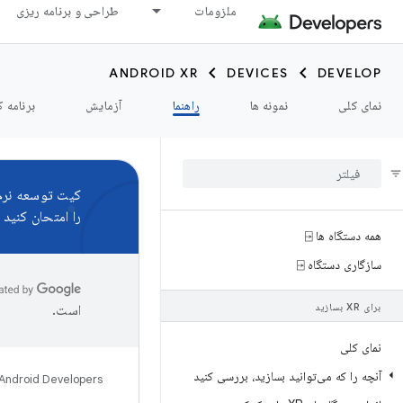
ملزومات
طراحی و برنامه ریزی
ANDROID XR
DEVICES
DEVELOP
نمای کلی
نمونه ها
راهنما
آزمایش
برنامه ک
کیت توسعه نرم‌اف
را امتحان کنید و
همه دستگاه ها ⍈
سازگاری دستگاه ⍈
برای XR بسازید
است.
نمای کلی
آنچه را که می‌توانید بسازید، بررسی کنید
Android Developers