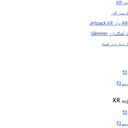
ا XR
 سین‌کور
Jetpack 
نگسازی Glimmer
 پیش‌بینی‌شده
جو
د XR
جو