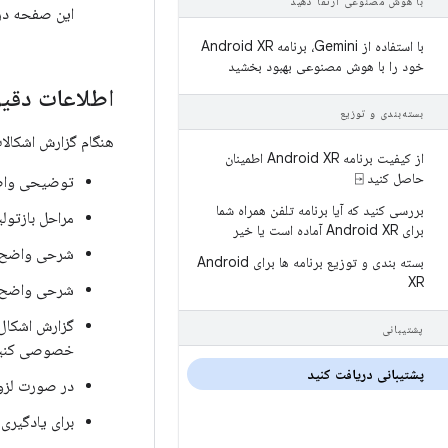
با هوش مصنوعی ارتقا دهید
این صفحه د
با استفاده از Gemini، برنامه Android XR
خود را با هوش مصنوعی بهبود بخشید
اطلاعات دقیق
بسته‌بندی و توزیع
هنگام گزارش اشکالات
از کیفیت برنامه Android XR اطمینان
حاصل کنید ⍈
توضیحی واضح
بررسی کنید که آیا برنامه تلفن همراه شما
مراحل بازتولی
برای Android XR آماده است یا خیر
شرحی واضح و 
بسته بندی و توزیع برنامه ها برای Android
XR
شرحی واضح و 
گزارش اشکال 
پشتیبانی
خصوصی کنید و فقط
پشتیبانی دریافت کنید
در صورت لزوم
برای یادگیری