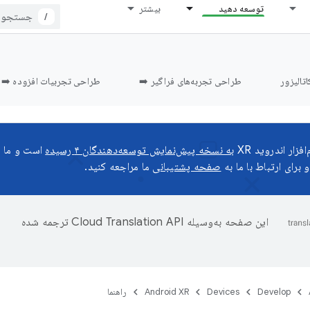
توسعه دهید
بیشتر
/
اتالیزور
طراحی تجربه‌های فراگیر ➡️
طراحی تجربیات افزوده ➡️
زار اندروید XR
به نسخه پیش‌نمایش توسعه‌دهندگان ۴ رسیده
است و ما م
 برای ارتباط با ما به
صفحه پشتیبانی
ما مراجعه کنید.
این صفحه به‌وسیله
ترجمه شده
Develop
Devices
Android XR
راهنما