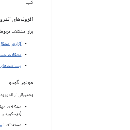
کنید.
افزونه‌های اندروید XR برای ی
برای مشکلات مربوط به بسته افزونه‌های اندروید 
گزارش مشکل
مشکلات جست
یادداشت‌های 
موتور گودو
پشتیبانی از اندروید XR با استفاده از افزونه OpenXR Vendors در دسترس است
مشکلات موت
(دیسکورد و ا
مستندات
:
مس