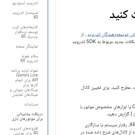
اندروید استودیو
شبیه‌ساز اندروید
XR
کتابخانه‌های کیت
توسعه نرم‌افزار
انی توسعه‌دهندگان اندروید
، از
جت‌پک XR
لینک‌های موجود در این صفحه برای مشاهده یادداشت‌های انتشار، جستجوی مشکلات باز یا ثبت مشکلات جدید مربوط به SDK اندروید
نمایشگر صحنه
سلام نمونه
اندروید XR
نمونه اولیه برنامه
Gemini Live
API برای انجام
کارها برای
، مطرح کنید. برای تعیین کانال
عینک‌های صوتی و
عینک‌های نمایشی
مستندات
: اگر در ویرایشگر موتور بازی، ویژگی‌های استاندارد OpenXR یا ابزارهای مخصوص موتور با
) گزارش دهید.
دریافت پشتیبانی
برای موتورهای بازی
: اگر با اشکالاتی خاص سیستم عامل اندروید XR، رفتار سیستم یا سازگاری
افزونه‌های اندروید
ده از کانال‌های شرح داده شده در
XR برای یونیتی