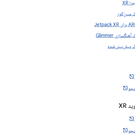
ا XR
 سین‌کور
Jetpack 
نگسازی Glimmer
 پیش‌بینی‌شده
جو
د XR
جو