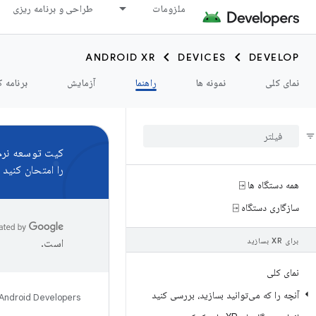
ملزومات
طراحی و برنامه ریزی
ANDROID XR
DEVICES
DEVELOP
نمای کلی
نمونه ها
راهنما
آزمایش
برنامه ک
کیت توسعه نرم‌اف
را امتحان کنید و
همه دستگاه ها ⍈
سازگاری دستگاه ⍈
برای XR بسازید
است.
نمای کلی
آنچه را که می‌توانید بسازید، بررسی کنید
Android Developers