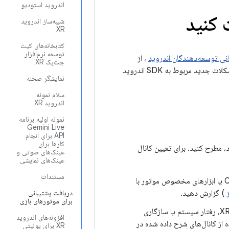
اندروید استودیو
شبیه‌ساز اندروید
XR
کتابخانه‌های کیت
توسعه نرم‌افزار
انی توسعه‌دهندگان اندروید
، از
جت‌پک XR
لینک‌های موجود در این صفحه برای مشاهده یادداشت‌های انتشار، جستجوی مشکلات باز یا ثبت مشکلات جدید مربوط به SDK اندروید
نمایشگر صحنه
سلام نمونه
اندروید XR
نمونه اولیه برنامه
Gemini Live
API برای انجام
کارها برای
، مطرح کنید. برای تعیین کانال
عینک‌های صوتی و
عینک‌های نمایشی
مستندات
: اگر در ویرایشگر موتور بازی، ویژگی‌های استاندارد OpenXR یا ابزارهای مخصوص موتور با
) گزارش دهید.
دریافت پشتیبانی
برای موتورهای بازی
: اگر با اشکالاتی خاص سیستم عامل اندروید XR، رفتار سیستم یا سازگاری
افزونه‌های اندروید
ده از کانال‌های شرح داده شده در
XR برای یونیتی