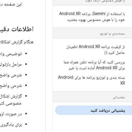
با هوش مصنوعی ارتقا دهید
این صفحه د
با استفاده از Gemini، برنامه Android XR
خود را با هوش مصنوعی بهبود بخشید
اطلاعات دقیق
بسته‌بندی و توزیع
هنگام گزارش اشکالات
از کیفیت برنامه Android XR اطمینان
حاصل کنید ⍈
توضیحی واضح
بررسی کنید که آیا برنامه تلفن همراه شما
مراحل بازتولی
برای Android XR آماده است یا خیر
شرحی واضح و 
بسته بندی و توزیع برنامه ها برای Android
XR
شرحی واضح و 
گزارش اشکال 
پشتیبانی
خصوصی کنید و فقط
پشتیبانی دریافت کنید
در صورت لزوم
برای یادگیری