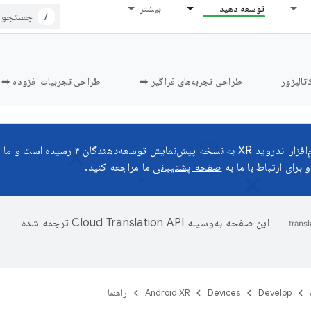
توسعه دهید
بیشتر
/
اتالیزور
طراحی تجربه‌های فراگیر ➡️
طراحی تجربیات افزوده ➡️
زار اندروید XR
به نسخه پیش‌نمایش توسعه‌دهندگان ۴ رسیده
است و ما م
 برای ارتباط با ما به
صفحه پشتیبانی
ما مراجعه کنید.
این صفحه به‌وسیله
ترجمه شده
Develop
Devices
Android XR
راهنما