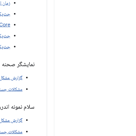
زمان اجر
جت‌پک
ARCore برای XR
جت‌پک آه
جت‌پک
نمایشگر صحنه
گزارش مشکل
مشکلات جست
سلام نمونه اندروی
گزارش مشکل
مشکلات جست