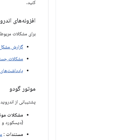
کنید.
افزونه‌های اندروید XR برای ی
برای مشکلات مربوط به بسته افزونه‌های اندروید 
گزارش مشکل
مشکلات جست
یادداشت‌های 
موتور گودو
پشتیبانی از اندروید XR با استفاده از افزونه OpenXR Vendors در دسترس است
مشکلات موت
(دیسکورد و ا
مستندات
:
مس