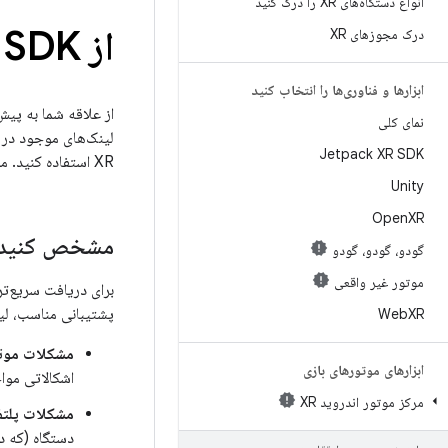
انواع دستگاه‌های XR را درک کنید
از Android XR SDK پشتیبانی دریافت کنید
درک مجوزهای XR
ابزارها و فناوری‌ها را انتخاب کنید
از علاقه شما به پیش‌نمایش توسعه‌د
نمای کلی
Jetpack XR SDK
XR استفاده کنید. ما مشتاق شنیدن نظرات شما هستیم و از بازخورد شما استقبال می‌کنیم.
Unity
Open
XR
مشخص کنید ک
گودو، گودو، گودو
موتور غیر واقعی
برای دریافت سریع‌تر
پشتیبانی مناسب، لی
Web
XR
مشکلات موتور
ابزارهای موتورهای بازی
اشکالاتی مواج
مرکز موتور اندروید XR
مشکلات پلتفر
دستگاه (که در س