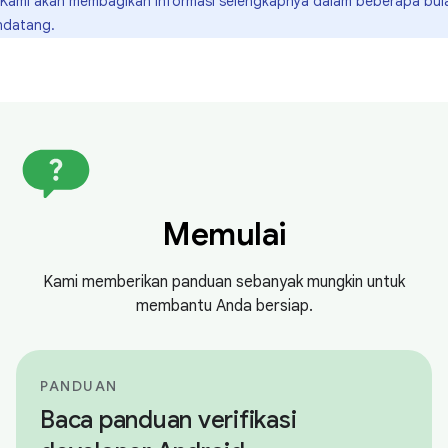
Kami akan membagikan informasi selengkapnya dalam beberapa bul
datang.
Memulai
Kami memberikan panduan sebanyak mungkin untuk
membantu Anda bersiap.
PANDUAN
Baca panduan verifikasi